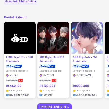
Jasa Joki Albion Online
Produk Relevan
1.980 Crystals + 360
980 Crystals + 150
980 Crystals + 150
9
Diamonds
Diamonds
Diamonds
D
Love and Deepspace
Love and Deepspace
Love and Deepspace
Lo
xoccid
BV2SHOP
TOKO GAME
MURAH
8
%
12
%
Rp500.000
Rp250.000
R
Rp462.100
Rp220.000
Rp289.300
R
0
|
Terjual
0
5
|
Terjual
1
0
|
Terjual
0
Belum ada riwayat
±
2 menit
Belum ada riwayat
Cara Beli Produk ini