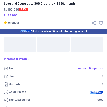
Love and Deepspace
300 Crystals + 30 Diamonds
Rp
100.000
7.1
%
Rp
92.900
0
Terjual
1
Dikirim maksimal 10 menit atau uang kembali
Informasi Produk
Brand
Love and Deepspace
Stok
0
Min. Order
1
Waktu Proses
Transaksi Sukses
100
%