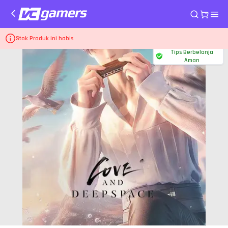
Home
Top Up Game Love and Deepspace
300 Crystals + 30 Diamonds
Stok Produk ini habis
Tips Berbelanja
Aman