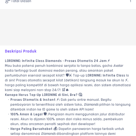
Total Ulasan
1
Deskripsi Produk
LORDNINE: Infinite Class Diamonds - Proses Otomatis 24 Jam ⚡
Mau buka potensi penuh kombinasi senjata lo tanpa batas, gacha 
Avatar
kasta tertinggi buat dominasi medan perang, atau amankan paket 
pertumbuhan esensial secepat kilat? 🛡️⚔️ Top-up 
LORDNINE: Infinite Class
 lo 
di sini! Proses otomatis secepat kilat (detikan) langsung masuk ke akun lo ⚡, 
harga paling kompetitif di bawah harga aplikasi resmi, dan sistem otomatisasi 
kami siap melayani non-stop 24/7! 🛒🔥
Kenapa Harus Top-Up LORDNINE di Sini, Bre? 🤔
Proses Otomatis & Instant ⚡:
 Gak perlu antre manual. Begitu 
pembayaran lo terverifikasi oleh sistem toko, 
Diamonds
 pilihan lo langsung 
ditembak instan ke ID game lo oleh sistem API kami!
100% Aman & Legal 🛡️:
 Pengisian murni menggunakan jalur distributor 
resmi. Akun lo dijamin 100% aman dari risiko minus saldo, pembekuan 
akun, atau ancaman penalti sepihak dari developer!
Harga Paling Bersahabat 💰:
 Dapetin penawaran harga terbaik untuk 
setiap denominasi 
Diamonds
 dibandingkan platform lainnya demi 