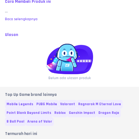
Cara Membeli Produk ini
kewajiban toko kami dinyatakan selesai 100%. Saldo dipastikan sudah 
sukses terinject ke ID tersebut.
...
Wajib Video Unboxing / Bukti Valid:
 Jika terjadi klaim pesanan sukses tapi 
item belum bertambah, pembeli wajib melampirkan video tanpa potong 
Baca selengkapnya
(
no-cut/no-edit
) yang memperlihatkan riwayat transaksi di web toko, detail 
ID yang diinput, 
hingga proses user saat masuk menembus loading 
screen map game
 untuk membuktikan saldo benar-benar kosong sebagai 
Ulasan
bukti valid investigasi.
MEMBELI SAMA DENGAN MENYETUJUI:
 Dengan melakukan transaksi dan 
pembayaran di toko ini, pembeli dianggap telah membaca, memahami, 
dan 
MENYETUJUI
 seluruh syarat, ketentuan, serta batas garansi yang 
berlaku di atas. No refund atas kesalahan murni user, bre! 🧐
Belum ada ulasan produk
Top Up Game brand lainnya
Mobile Legends
PUBG Mobile
Valorant
Ragnarok M Eternal Love
Point Blank Beyond Limits
Roblox
Genshin Impact
Dragon Raja
8 Ball Pool
Arena of Valor
Termurah hari ini