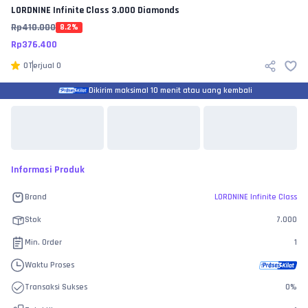
LORDNINE Infinite Class
3.000 Diamonds
Rp
410.000
8.2
%
Rp
376.400
0
Terjual
0
Dikirim maksimal 10 menit atau uang kembali
Informasi Produk
Brand
LORDNINE Infinite Class
Stok
7.000
Min. Order
1
Waktu Proses
Transaksi Sukses
0
%