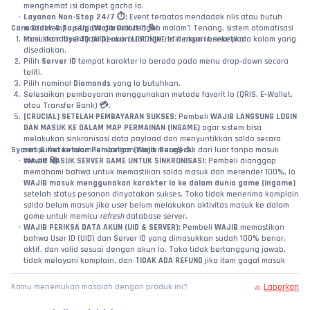
menghemat isi dompet gacha lo.
Layanan Non-Stop 24/7 ⏱️:
 Event terbatas mendadak rilis atau butuh 
Cara Order & Top-Up (Wajib Diikuti!) 📝:
modal tempa senjata darurat tengah malam? Tenang, sistem otomatisasi 
Masukkan 
kami standby 24 jam penuh buat nge-refill akun lo seketika!
User ID (UID)
 akun LORDNINE lo dengan benar pada kolom yang 
disediakan.
Pilih 
Server ID
 tempat karakter lo berada pada menu drop-down secara 
teliti.
Pilih nominal 
Diamonds
 yang lo butuhkan.
Selesaikan pembayaran menggunakan metode favorit lo (QRIS, E-Wallet, 
atau Transfer Bank) 💳.
[CRUCIAL] SETELAH PEMBAYARAN SUKSES:
 Pembeli 
WAJIB LANGSUNG LOGIN 
DAN MASUK KE DALAM MAP PERMAINAN (INGAME)
 agar sistem bisa 
melakukan sinkronisasi data payload dan menyuntikkan saldo secara 
Syarat & Ketentuan Pembelian (Wajib Baca!) ⚠️:
sempurna ke akun lo! Jangan cuma mengecek dari luar tanpa masuk 
WAJIB MASUK SERVER GAME UNTUK SINKRONISASI:
server! 🚀
 Pembeli dianggap 
memahami bahwa untuk memastikan saldo masuk dan merender 100%, lo 
WAJIB masuk menggunakan karakter lo ke dalam dunia game (ingame)
setelah status pesanan dinyatakan sukses. Toko tidak menerima komplain 
saldo belum masuk jika user belum melakukan aktivitas masuk ke dalam 
game untuk memicu 
refresh
 database server.
WAJIB PERIKSA DATA AKUN (UID & SERVER):
 Pembeli 
WAJIB
 memastikan 
bahwa User ID (UID) dan Server ID yang dimasukkan sudah 100% benar, 
aktif, dan valid sesuai dengan akun lo. Toko tidak bertanggung jawab, 
tidak melayani komplain, dan 
TIDAK ADA REFUND
 jika item gagal masuk 
atau salah kirim ke akun lain akibat kelalaian pembeli dalam menginput 
data!
Laporkan
Kamu menemukan masalah dengan produk ini?
Status Sukses API Supplier:
 Jika sistem kami sudah mengeluarkan status 
SUKSES
 berdasarkan laporan dari server API supplier resmi, maka 