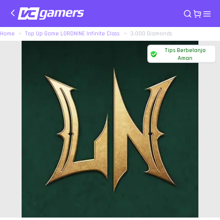
Home
Top Up Game LORDNINE Infinite Class
3.000 Diamonds
Tips Berbelanja
Aman