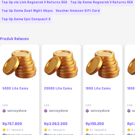
Top Up via Link Ragnarok V Returns SEA
Top Up Game Ragnarok V Returns SEA
Top Up Game Duet Night Abyss
Voucher Amazon Gift Card
Top Up Game Epic Conquest X
Produk Relevan
5000 Lita Coins
20000 Lita Coins
1000 Lita Coins
1000
Lita
Lita
Lita
Lita
sancaystore
sancaystore
sancaystore
s
Rp767.800
Rp3.063.300
Rp155.200
Rp1.
0
|
Terjual
0
0
|
Terjual
0
0
|
Terjual
0
0
|