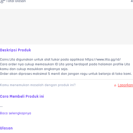
Total Ulasan
4
Deskripsi Produk
Coins Lita digunakan untuk alat tukar pada applikasi https://www.lita.gg/id/
Cara order nya cukup memasukan ID Lita yang terdapat pada halaman profile Lita 
kamu dan cukup masukkan angkanya saja.
Order akan diproses maksimal 5 menit dan jangan ragu untuk belanja di toko kami.
Laporkan
Kamu menemukan masalah dengan produk ini?
Cara Membeli Produk ini
...
Baca selengkapnya
Ulasan