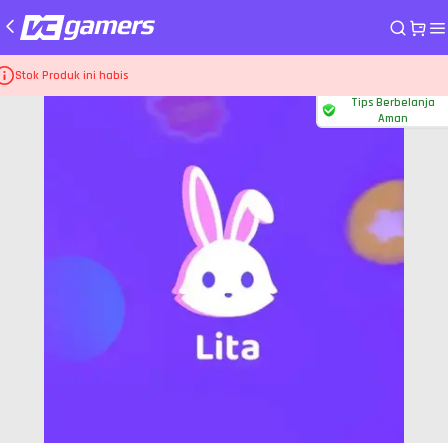
me
Aplikasi Live Lita
2000 Lita Coins
Stok Produk ini habis
Tips Berbelanja
Aman