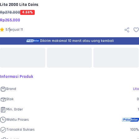
Lita
2000 Lita Coins
Rp
278.000
4.68
%
Rp
265.000
5
Terjual
11
Dikirim maksimal 10 menit atau uang kembali
Informasi Produk
Brand
Lita
Stok
0
Min. Order
1
Waktu Proses
Transaksi Sukses
100
%