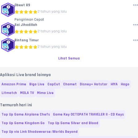
Obeet 89
2 tahun yang lalu
Pengiriman Cepat
Sai Jihadillah
2 tahun yang lalu
Bintang Timur
2 tahun yang lalu
Lihat Semua
Aplikasi Live brand lainnya
Amazon Prime
Bigo Live
CapCut
Chamet
Disney+ Hotstar
HIYA
Hago
Litmatch
MOLA TV
Mimo Live
Termurah hari ini
Top Up Game Airplane Chefs
Game Key OCTOPATH TRAVELER II - CD Keys
Top Up Game Kingdom Go
Top Up Game Silver and Blood
Top Up via Link Shadowverse: Worlds Beyond