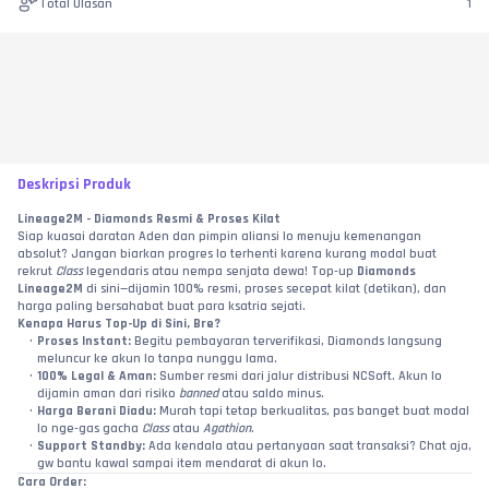
Total Ulasan
1
Deskripsi Produk
Lineage2M - Diamonds Resmi & Proses Kilat
Siap kuasai daratan Aden dan pimpin aliansi lo menuju kemenangan 
absolut? Jangan biarkan progres lo terhenti karena kurang modal buat 
rekrut 
Class
 legendaris atau nempa senjata dewa! Top-up 
Diamonds 
Lineage2M
 di sini—dijamin 100% resmi, proses secepat kilat (detikan), dan 
harga paling bersahabat buat para ksatria sejati.
Kenapa Harus Top-Up di Sini, Bre?
Proses Instant:
 Begitu pembayaran terverifikasi, Diamonds langsung 
meluncur ke akun lo tanpa nunggu lama.
100% Legal & Aman:
 Sumber resmi dari jalur distribusi NCSoft. Akun lo 
dijamin aman dari risiko 
banned
 atau saldo minus.
Harga Berani Diadu:
 Murah tapi tetap berkualitas, pas banget buat modal 
lo nge-gas gacha 
Class
 atau 
Agathion
.
Support Standby:
 Ada kendala atau pertanyaan saat transaksi? Chat aja, 
gw bantu kawal sampai item mendarat di akun lo.
Cara Order: