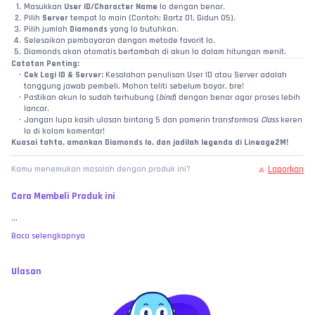
Masukkan 
User ID/Character Name
 lo dengan benar.
Pilih 
Server
 tempat lo main (Contoh: Bartz 01, Gidun 05).
Pilih jumlah 
Diamonds
 yang lo butuhkan.
Selesaikan pembayaran dengan metode favorit lo.
Diamonds akan otomatis bertambah di akun lo dalam hitungan menit.
Catatan Penting:
Cek Lagi ID & Server:
 Kesalahan penulisan User ID atau Server adalah 
tanggung jawab pembeli. Mohon teliti sebelum bayar, bre!
Pastikan akun lo sudah terhubung (
bind
) dengan benar agar proses lebih 
lancar.
Jangan lupa kasih ulasan bintang 5 dan pamerin transformasi 
Class
 keren 
lo di kolom komentar!
Kuasai tahta, amankan Diamonds lo, dan jadilah legenda di Lineage2M!
Laporkan
Kamu menemukan masalah dengan produk ini?
Cara Membeli Produk ini
...
Baca selengkapnya
Ulasan