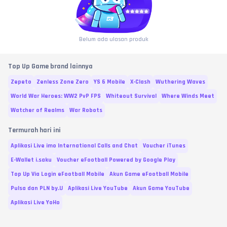
Belum ada ulasan produk
Top Up Game brand lainnya
Zepeto
Zenless Zone Zero
YS 6 Mobile
X-Clash
Wuthering Waves
World War Heroes: WW2 PvP FPS
Whiteout Survival
Where Winds Meet
Watcher of Realms
War Robots
Termurah hari ini
Aplikasi Live imo International Calls and Chat
Voucher iTunes
E-Wallet i.saku
Voucher eFootball Powered by Google Play
Top Up Via Login eFootball Mobile
Akun Game eFootball Mobile
Pulsa dan PLN by.U
Aplikasi Live YouTube
Akun Game YouTube
Aplikasi Live YoHo