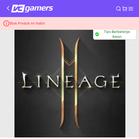
Home
Top Up Game Lineage2M
Buy 1 Get 1 Greater Class Card
Stok Produk ini habis
Tips Berbelanja
Aman