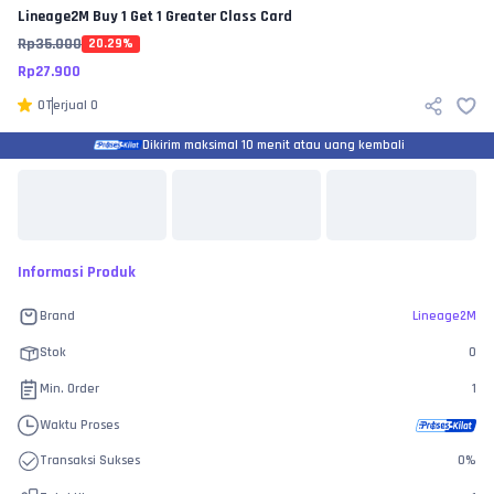
Lineage2M
Buy 1 Get 1 Greater Class Card
Rp
35.000
20.29
%
Rp
27.900
0
Terjual
0
Dikirim maksimal 10 menit atau uang kembali
Informasi Produk
Brand
Lineage2M
Stok
0
Min. Order
1
Waktu Proses
Transaksi Sukses
0
%