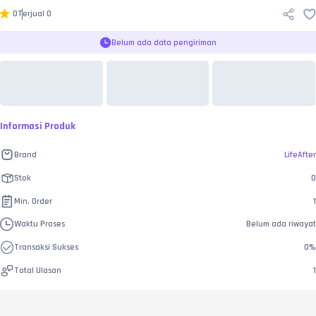
0
Terjual
0
Belum ada data pengiriman
Informasi Produk
Brand
LifeAfter
Stok
0
Min. Order
1
Waktu Proses
Belum ada riwayat
Transaksi Sukses
0
%
Total Ulasan
1