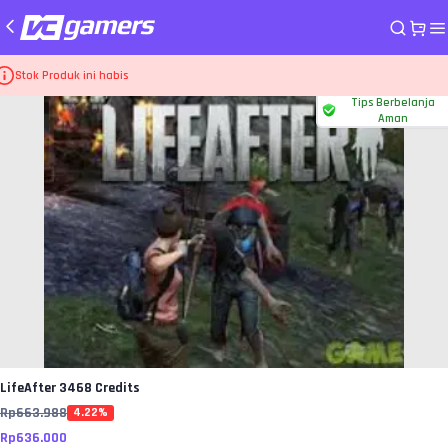
me
Top Up Game LifeAfter
3468 Credits
Stok Produk ini habis
Tips Berbelanja
Aman
LifeAfter
3468 Credits
Rp
663.988
4.22
%
Rp
636.000