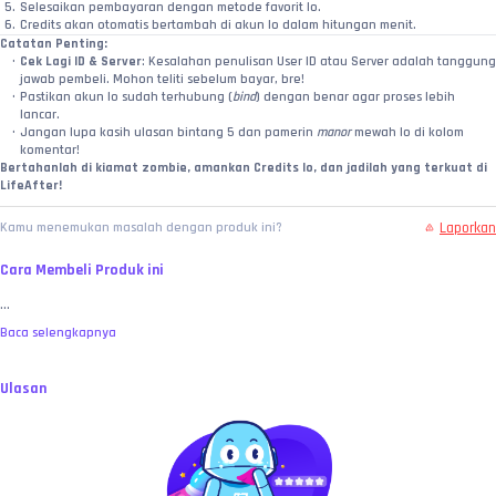
Selesaikan pembayaran dengan metode favorit lo.
Credits akan otomatis bertambah di akun lo dalam hitungan menit.
Catatan Penting:
Cek Lagi ID & Server
: Kesalahan penulisan User ID atau Server adalah tanggung 
jawab pembeli. Mohon teliti sebelum bayar, bre!
Pastikan akun lo sudah terhubung (
bind
) dengan benar agar proses lebih 
lancar.
Jangan lupa kasih ulasan bintang 5 dan pamerin 
manor
 mewah lo di kolom 
komentar!
Bertahanlah di kiamat zombie, amankan Credits lo, dan jadilah yang terkuat di 
LifeAfter!
Laporkan
Kamu menemukan masalah dengan produk ini?
Cara Membeli Produk ini
...
Baca selengkapnya
Ulasan