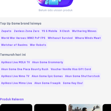
Belum ada ulasan produk
Top Up Game brand lainnya
Zepeto
Zenless Zone Zero
YS 6 Mobile
X-Clash
Wuthering Waves
World War Heroes: WW2 PvP FPS
Whiteout Survival
Where Winds Meet
Watcher of Realms
War Robots
Termurah hari ini
Aplikasi Live MOLA TV
Akun Game Grammarly
Akun Game One Piece Bounty Rush
Voucher Vanilla Visa Gift Card
Aplikasi Live Nimo TV
Akun Game Epic Games
Akun Game Shutterstock
Aplikasi Live Mimo Live
Akun Game Freepik
Game Key Osu!
Produk Relevan