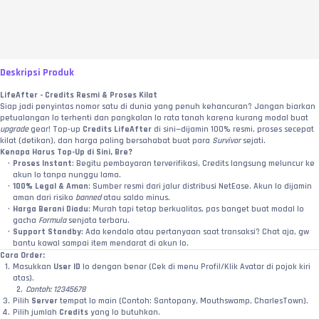
Deskripsi Produk
LifeAfter - Credits Resmi & Proses Kilat
Siap jadi penyintas nomor satu di dunia yang penuh kehancuran? Jangan biarkan 
petualangan lo terhenti dan pangkalan lo rata tanah karena kurang modal buat 
upgrade
 gear! Top-up 
Credits LifeAfter
 di sini—dijamin 100% resmi, proses secepat 
kilat (detikan), dan harga paling bersahabat buat para 
Survivor
 sejati.
Kenapa Harus Top-Up di Sini, Bre?
Proses Instant
: Begitu pembayaran terverifikasi, Credits langsung meluncur ke 
akun lo tanpa nunggu lama.
100% Legal & Aman
: Sumber resmi dari jalur distribusi NetEase. Akun lo dijamin 
aman dari risiko 
banned
 atau saldo minus.
Harga Berani Diadu
: Murah tapi tetap berkualitas, pas banget buat modal lo 
gacha 
Formula
 senjata terbaru.
Support Standby
: Ada kendala atau pertanyaan saat transaksi? Chat aja, gw 
bantu kawal sampai item mendarat di akun lo.
Cara Order:
Masukkan 
User ID
 lo dengan benar (Cek di menu Profil/Klik Avatar di pojok kiri 
atas).
Contoh: 12345678
Pilih 
Server
 tempat lo main (Contoh: Santopany, Mouthswamp, CharlesTown).
Pilih jumlah 
Credits
 yang lo butuhkan.