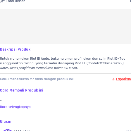
Total Ulasan
1
Deskripsi Produk
Untuk menemukan Riot ID Anda, buka halaman profil akun dan salin Riot ID+Tag 
menggunakan tombol yang tersedia disamping Riot ID. (Contoh:VCGamers#123)
Note: Proses pengiriman memerlukan waktu 120 Menit.
Laporkan
Kamu menemukan masalah dengan produk ini?
Cara Membeli Produk ini
...
Baca selengkapnya
Ulasan