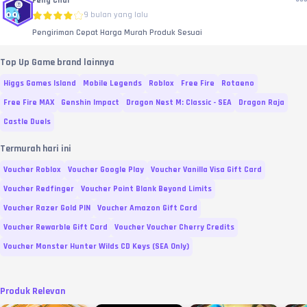
Feng Chui
9 bulan yang lalu
Pengiriman Cepat Harga Murah Produk Sesuai
Top Up Game brand lainnya
Higgs Games Island
Mobile Legends
Roblox
Free Fire
Rotaeno
Free Fire MAX
Genshin Impact
Dragon Nest M: Classic - SEA
Dragon Raja
Castle Duels
Termurah hari ini
Voucher Roblox
Voucher Google Play
Voucher Vanilla Visa Gift Card
Voucher Redfinger
Voucher Point Blank Beyond Limits
Voucher Razer Gold PIN
Voucher Amazon Gift Card
Voucher Rewarble Gift Card
Voucher Voucher Cherry Credits
Voucher Monster Hunter Wilds CD Keys (SEA Only)
Produk Relevan