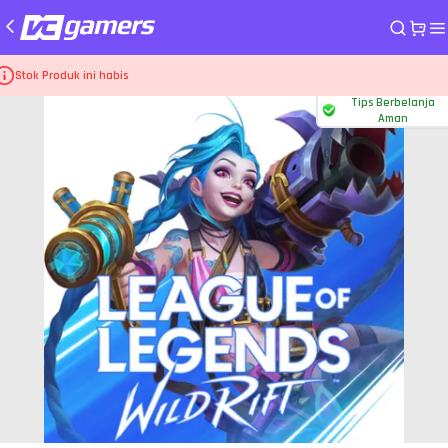
me
Top Up Game League of Legends Wild Rift
1.850 Cores
Stok Produk ini habis
Tips Berbelanja
Aman