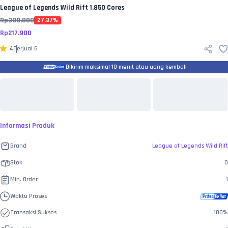
League of Legends Wild Rift
1.850 Cores
Rp
300.000
27.37
%
Rp
217.900
4
Terjual
6
Dikirim maksimal 10 menit atau uang kembali
Informasi Produk
Brand
League of Legends Wild Rift
Stok
0
Min. Order
1
Waktu Proses
Transaksi Sukses
100
%