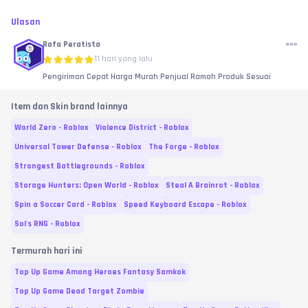
Ulasan
Rafa Peratista
11 hari yang lalu
Pengiriman Cepat Harga Murah Penjual Ramah Produk Sesuai
Item dan Skin brand lainnya
World Zero - Roblox
Violence District - Roblox
Universal Tower Defense - Roblox
The Forge - Roblox
Strongest Battlegrounds - Roblox
Storage Hunters: Open World - Roblox
Steal A Brainrot - Roblox
Spin a Soccer Card - Roblox
Speed Keyboard Escape - Roblox
Sol's RNG - Roblox
Termurah hari ini
Top Up Game Among Heroes Fantasy Samkok
Top Up Game Dead Target Zombie