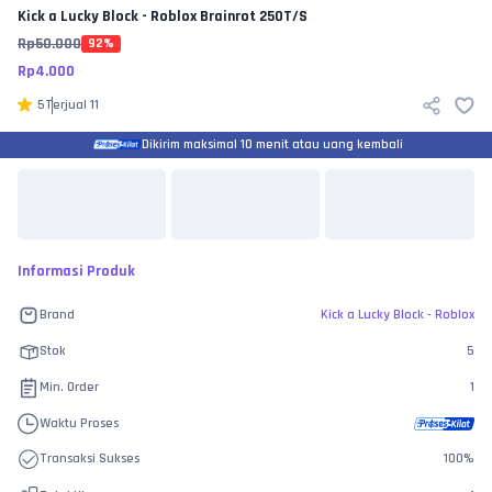
Kick a Lucky Block - Roblox
Brainrot 250T/S
Rp
50.000
92
%
Rp
4.000
5
Terjual
11
Dikirim maksimal 10 menit atau uang kembali
Informasi Produk
Brand
Kick a Lucky Block - Roblox
Stok
5
Min. Order
1
Waktu Proses
Transaksi Sukses
100
%