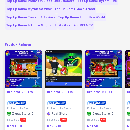
Top Up Game Phantom Blade Executioners
Top Up Game Rythm Hive
Top Up Game Mythic Samkok
Top Up Game Mech Arena
Top Up Game Tower of Saviors
Top Up Game Luna New World
Top Up Game Infinite Magicraid
Aplikasi Live MOLA TV
Produk Relevan
Brainrot 250T/S
Brainrot 300T/S
Brainrot 150T/s
B
Kick a Lucky Block -
Kick a Lucky Block -
Kick a Lucky Block -
Ki
Roblox
Roblox
Roblox
R
RaVi Store
Zyrox Store ID
Zyrox Store ID
85
%
92
%
97
%
Rp50.000
Rp50.000
Rp50.000
R
Rp7.500
Rp4.000
Rp1.500
R