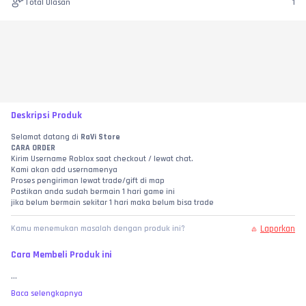
Total Ulasan
1
Deskripsi Produk
Selamat datang di 
RaVi Store
CARA ORDER
Kirim Username Roblox saat checkout / lewat chat.
Kami akan add usernamenya
Proses pengiriman lewat trade/gift di map
Pastikan anda sudah bermain 1 hari game ini
jika belum bermain sekitar 1 hari maka belum bisa trade
Laporkan
Kamu menemukan masalah dengan produk ini?
Cara Membeli Produk ini
...
Baca selengkapnya