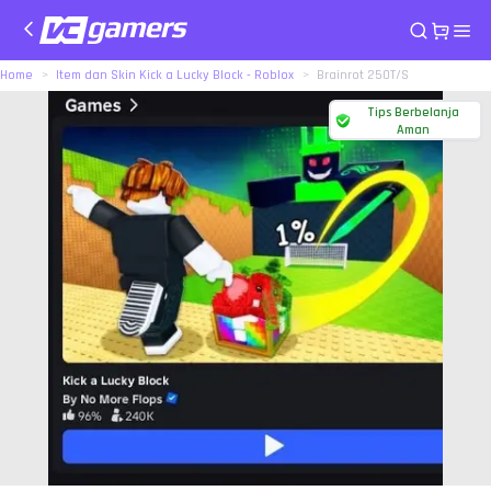
Home
Item dan Skin Kick a Lucky Block - Roblox
Brainrot 250T/S
Tips Berbelanja
Aman