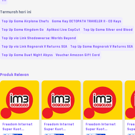
Tri
Termurah hari ini
Top Up Game Airplane Chefs
Game Key OCTOPATH TRAVELER II - CD Keys
Top Up Game Kingdom Go
Aplikasi Live CapCut
Top Up Game Silver and Blood
Top Up via Link Shadowverse: Worlds Beyond
Top Up via Link Ragnarok V Returns SEA
Top Up Game Ragnarok V Returns SEA
Top Up Game Duet Night Abyss
Voucher Amazon Gift Card
Produk Relevan
Freedom Internet
Freedom Internet
Freedom Internet
Free
Super Kuot...
Super Kuot...
Super Kuot...
Supe