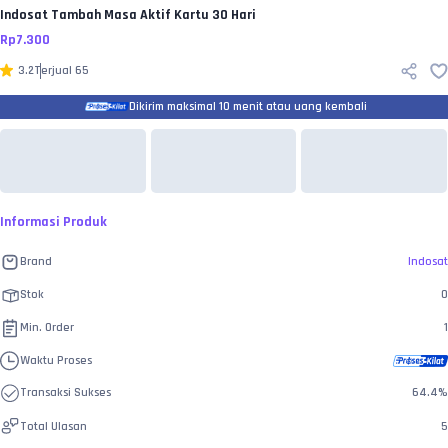
Indosat
Tambah Masa Aktif Kartu 30 Hari
Rp
7.300
3.2
Terjual
65
Dikirim maksimal 10 menit atau uang kembali
Informasi Produk
Brand
Indosat
Stok
0
Min. Order
1
Waktu Proses
Transaksi Sukses
64.4
%
Total Ulasan
5