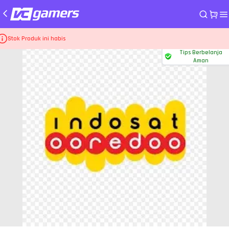
me
Pulsa dan PLN Indosat
Tambah Masa Aktif Kartu 30 Hari
Stok Produk ini habis
Tips Berbelanja
Aman