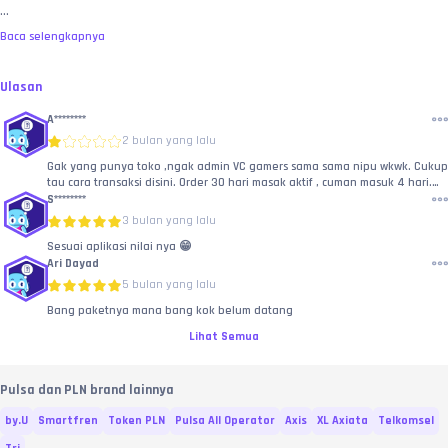
...
Baca selengkapnya
Ulasan
A********
2 bulan yang lalu
Gak yang punya toko ,ngak admin VC gamers sama sama nipu wkwk. Cukup
tau cara transaksi disini. Order 30 hari masak aktif , cuman masuk 4 hari.
Sama penjualnya malah disuruh ke provider nya.. Hadeh , cuman 8 ribu aja
S********
ga amanah
3 bulan yang lalu
Sesuai aplikasi nilai nya 😁
Ari Dayad
5 bulan yang lalu
Bang paketnya mana bang kok belum datang
Lihat Semua
Pulsa dan PLN brand lainnya
by.U
Smartfren
Token PLN
Pulsa All Operator
Axis
XL Axiata
Telkomsel