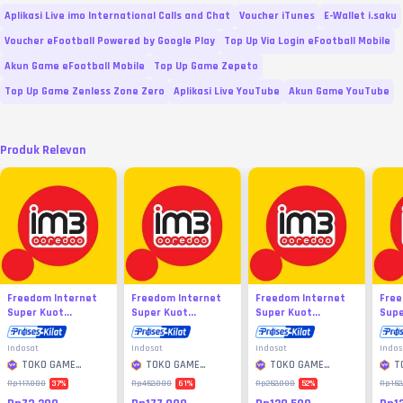
Aplikasi Live imo International Calls and Chat
Voucher iTunes
E-Wallet i.saku
Voucher eFootball Powered by Google Play
Top Up Via Login eFootball Mobile
Akun Game eFootball Mobile
Top Up Game Zepeto
Top Up Game Zenless Zone Zero
Aplikasi Live YouTube
Akun Game YouTube
Produk Relevan
Freedom Internet
Freedom Internet
Freedom Internet
Free
Super Kuot...
Super Kuot...
Super Kuot...
Supe
Indosat
Indosat
Indosat
Indos
TOKO GAME
TOKO GAME
TOKO GAME
T
MURAH
MURAH
MURAH
M
37
%
61
%
52
%
Rp117.000
Rp452.000
Rp252.000
Rp152