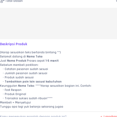
Total Ulasan
1
Deskripsi Produk
(Harap sesuaikan teks bertanda bintang **)
Selamat datang di 
Nama Toko
Jual 
Nama Produk
 Proses cepat 
1-5 menit
Sebelum membeli pastikan:
Catatan pesanan sudah sesuai
Jumlah pesanan sudah sesuai
Produk sudah sesuai
Tambahkan poin lain sesuai kebutuhan
Keunggulan 
Nama Toko
: ****Harap sesuaikan bagian ini. Contoh:
Fast Respon
Produk Original
Transaksi sukses sudah ribuan****
Membeli = Menyetujui
Tunggu apa lagi yuk belanja sekarang jugaa
Laporkan
Kamu menemukan masalah dengan produk ini?