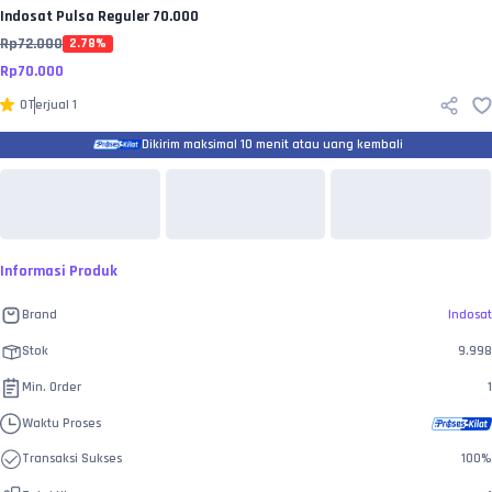
Indosat
Pulsa Reguler 70.000
Rp
72.000
2.78
%
Rp
70.000
0
Terjual
1
Dikirim maksimal 10 menit atau uang kembali
Informasi Produk
Brand
Indosat
Stok
9.998
Min. Order
1
Waktu Proses
Transaksi Sukses
100
%