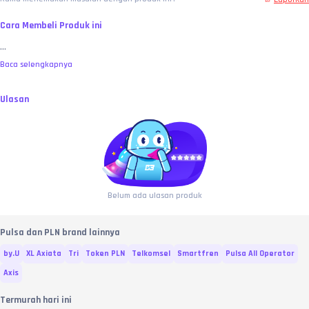
Cara Membeli Produk ini
...
Baca selengkapnya
Ulasan
Belum ada ulasan produk
Pulsa dan PLN brand lainnya
by.U
XL Axiata
Tri
Token PLN
Telkomsel
Smartfren
Pulsa All Operator
Axis
Termurah hari ini