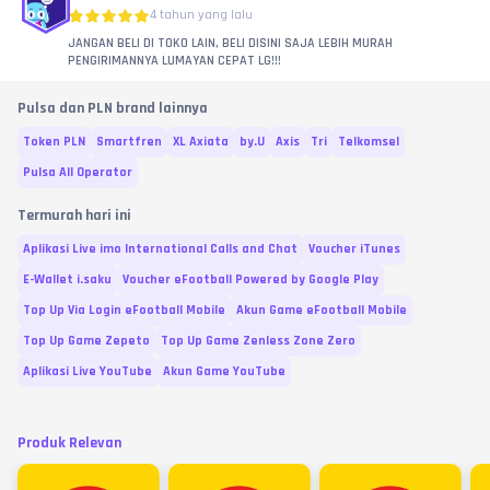
4 tahun yang lalu
JANGAN BELI DI TOKO LAIN, BELI DISINI SAJA LEBIH MURAH
PENGIRIMANNYA LUMAYAN CEPAT LG!!!
Pulsa dan PLN brand lainnya
Token PLN
Smartfren
XL Axiata
by.U
Axis
Tri
Telkomsel
Pulsa All Operator
Termurah hari ini
Aplikasi Live imo International Calls and Chat
Voucher iTunes
E-Wallet i.saku
Voucher eFootball Powered by Google Play
Top Up Via Login eFootball Mobile
Akun Game eFootball Mobile
Top Up Game Zepeto
Top Up Game Zenless Zone Zero
Aplikasi Live YouTube
Akun Game YouTube
Produk Relevan