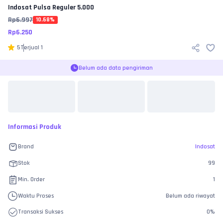
Indosat
Pulsa Reguler 5.000
Rp
6.997
10.68
%
Rp
6.250
5
Terjual
1
Belum ada data pengiriman
Informasi Produk
Brand
Indosat
Stok
99
Min. Order
1
Waktu Proses
Belum ada riwayat
Transaksi Sukses
0
%