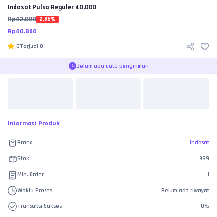
Indosat
Pulsa Reguler 40.000
Rp
42.000
2.86
%
Rp
40.800
0
Terjual
0
Belum ada data pengiriman
Informasi Produk
Brand
Indosat
Stok
999
Min. Order
1
Waktu Proses
Belum ada riwayat
Transaksi Sukses
0
%