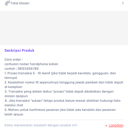
Total Ulasan
1
Deskripsi Produk
Cara order :
cantumin nomer handphone kalian
contoh : 08123456789
1. Proses transaksi 5 - 10 menit (jika tidak terjadi kendala, gangguan, dan 
lainnya)
2. Kesalahan nomor ID sepenuhnya tanggung jawab pembeli dan tidak dapat 
di komplian
3. Transaksi yang dalam status "proses" tidak dapat dibatalkan dengan 
alasan apapun
4. Jika transaksi "sukses" tetapi produk belum masuk silahkan hubungi toko 
melalui chat
5. Mohon untuk konfirmasi pesanan jika tidak ada kendala dan pesanan 
telah sesuai
Laporkan
Kamu menemukan masalah dengan produk ini?