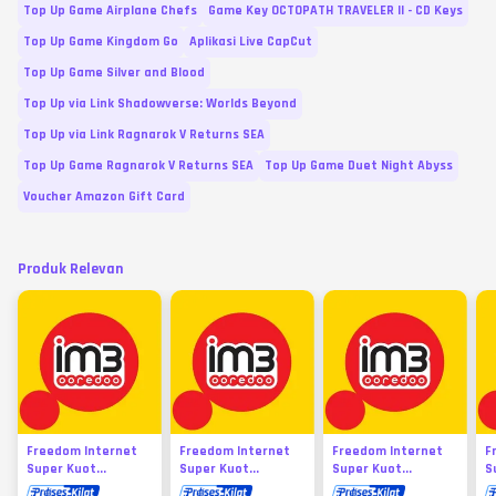
Top Up Game Airplane Chefs
Game Key OCTOPATH TRAVELER II - CD Keys
Top Up Game Kingdom Go
Aplikasi Live CapCut
Top Up Game Silver and Blood
Top Up via Link Shadowverse: Worlds Beyond
Top Up via Link Ragnarok V Returns SEA
Top Up Game Ragnarok V Returns SEA
Top Up Game Duet Night Abyss
Voucher Amazon Gift Card
Produk Relevan
Freedom Internet
Freedom Internet
Freedom Internet
F
Super Kuot...
Super Kuot...
Super Kuot...
S