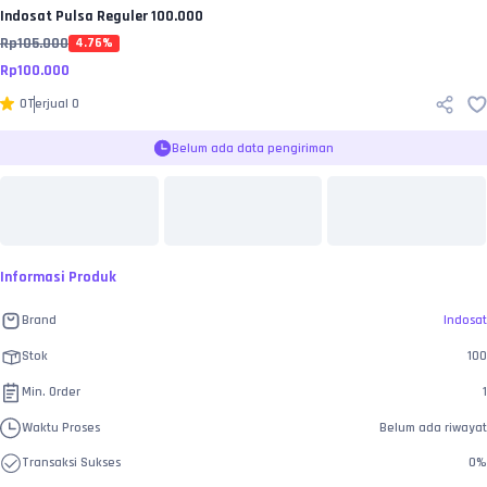
Indosat
Pulsa Reguler 100.000
Rp
105.000
4.76
%
Rp
100.000
0
Terjual
0
Belum ada data pengiriman
Informasi Produk
Brand
Indosat
Stok
100
Min. Order
1
Waktu Proses
Belum ada riwayat
Transaksi Sukses
0
%