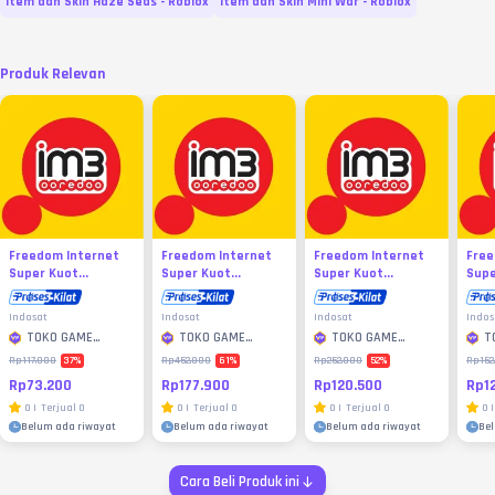
Item dan Skin Haze Seas - Roblox
Item dan Skin Mini War - Roblox
Produk Relevan
Freedom Internet
Freedom Internet
Freedom Internet
Free
Super Kuot...
Super Kuot...
Super Kuot...
Supe
Indosat
Indosat
Indosat
Indos
TOKO GAME
TOKO GAME
TOKO GAME
T
MURAH
MURAH
MURAH
M
37
%
61
%
52
%
Rp117.000
Rp452.000
Rp252.000
Rp152
Rp73.200
Rp177.900
Rp120.500
Rp1
0
|
Terjual
0
0
|
Terjual
0
0
|
Terjual
0
0
|
Belum ada riwayat
Belum ada riwayat
Belum ada riwayat
Be
Cara Beli Produk ini