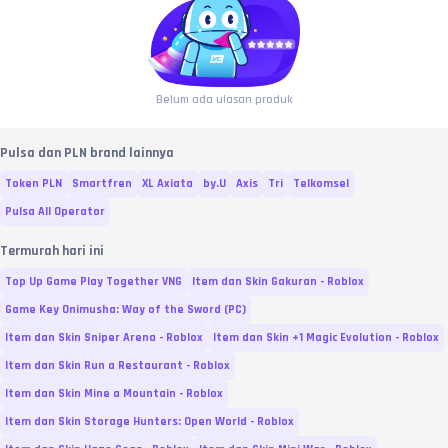
Belum ada ulasan produk
Pulsa dan PLN brand lainnya
Token PLN
Smartfren
XL Axiata
by.U
Axis
Tri
Telkomsel
Pulsa All Operator
Termurah hari ini
Top Up Game Play Together VNG
Item dan Skin Gakuran - Roblox
Game Key Onimusha: Way of the Sword (PC)
Item dan Skin Sniper Arena - Roblox
Item dan Skin +1 Magic Evolution - Roblox
Item dan Skin Run a Restaurant - Roblox
Item dan Skin Mine a Mountain - Roblox
Item dan Skin Storage Hunters: Open World - Roblox