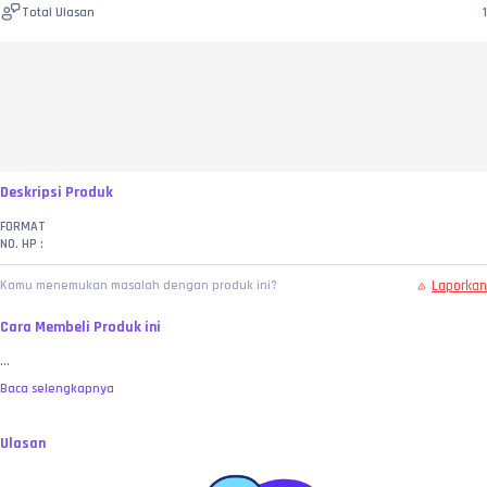
Total Ulasan
1
Deskripsi Produk
FORMAT
NO. HP :
Laporkan
Kamu menemukan masalah dengan produk ini?
Cara Membeli Produk ini
...
Baca selengkapnya
Ulasan