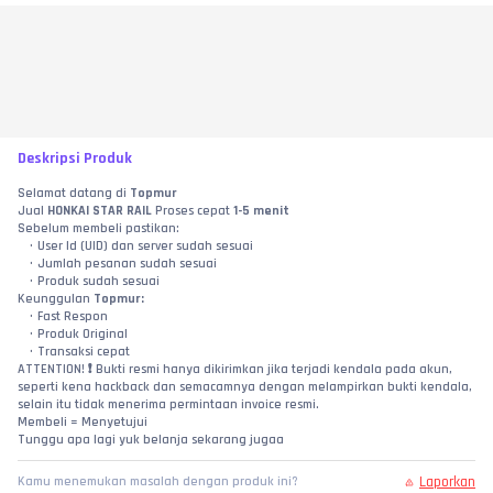
Deskripsi Produk
Selamat datang di 
Topmur
Jual 
HONKAI STAR RAIL
 Proses cepat 
1-5 menit
Sebelum membeli pastikan:
User Id (UID) dan server sudah sesuai
Jumlah pesanan sudah sesuai
Produk sudah sesuai
Keunggulan 
Topmur:
Fast Respon
Produk Original
Transaksi cepat
ATTENTION! ❗ Bukti resmi hanya dikirimkan jika terjadi kendala pada akun, 
seperti kena hackback dan semacamnya dengan melampirkan bukti kendala, 
selain itu tidak menerima permintaan invoice resmi.
Membeli = Menyetujui
Tunggu apa lagi yuk belanja sekarang jugaa
Laporkan
Kamu menemukan masalah dengan produk ini?