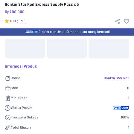
Honkai Star Rail
Express Supply Pass x 5
Rp
780.000
0
Terjual
6
Dikirim maksimal 10 menit atau uang kembali
Informasi Produk
Brand
Honkai Star Rail
Stok
0
Min. Order
1
Waktu Proses
Transaksi Sukses
100
%
Total Ulasan
1