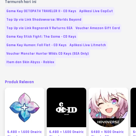
Termurah hari ini
Game Key OCTOPATH TRAVELER II - CD Keys
Aplikasi Live CapCut
Top Up via Link Shadowverse: Worlds Beyond
Top Up via Link Ragnarok V Returns SEA
Voucher Amazon Gift Card
Game Key Stick Fight: The Game - CD Keys
Game Key Human: Fall Flat - CD Keys
Aplikasi Live Litmatch
Voucher Monster Hunter Wilds CD Keys (SEA Only)
Item dan Skin Abyss - Roblox
Produk Relevan
6.480 + 1.600 Oneiric
6.480 + 1.600 Oneiric
6480 + 1600 Oneiric
6