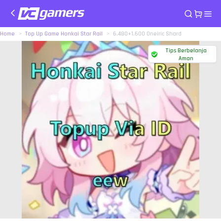
Home
Top Up Game Honkai Star Rail
6.480+1.600 Oneiric Shard
Tips Berbelanja
Aman