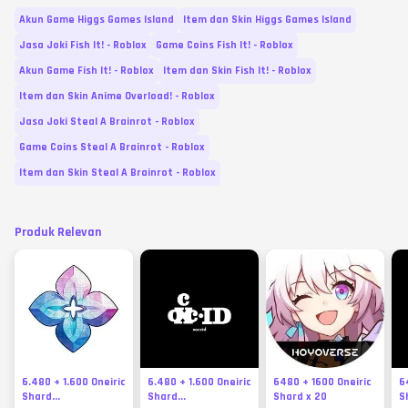
Akun Game Higgs Games Island
Item dan Skin Higgs Games Island
Jasa Joki Fish It! - Roblox
Game Coins Fish It! - Roblox
Akun Game Fish It! - Roblox
Item dan Skin Fish It! - Roblox
Item dan Skin Anime Overload! - Roblox
Jasa Joki Steal A Brainrot - Roblox
Game Coins Steal A Brainrot - Roblox
Item dan Skin Steal A Brainrot - Roblox
Produk Relevan
6.480 + 1.600 Oneiric
6.480 + 1.600 Oneiric
6480 + 1600 Oneiric
6
Shard...
Shard...
Shard x 20
S