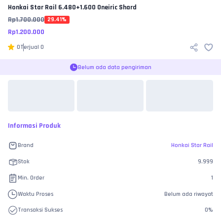
Honkai Star Rail
6.480+1.600 Oneiric Shard
Rp
1.700.000
29.41
%
Rp
1.200.000
0
Terjual
0
Belum ada data pengiriman
Informasi Produk
Brand
Honkai Star Rail
Stok
9.999
Min. Order
1
Waktu Proses
Belum ada riwayat
Transaksi Sukses
0
%