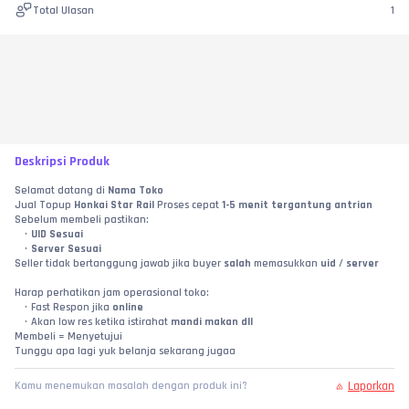
Total Ulasan
1
Deskripsi Produk
Selamat datang di 
Nama Toko
Jual Topup 
Honkai Star Rail
 Proses cepat 
1-5 menit tergantung antrian
Sebelum membeli pastikan:
UID Sesuai
Server Sesuai
Seller tidak bertanggung jawab jika buyer 
salah
 memasukkan 
uid 
/
 server
Harap perhatikan jam operasional toko:
Fast Respon jika 
online
Akan low res ketika istirahat 
mandi makan dll
Membeli = Menyetujui
Tunggu apa lagi yuk belanja sekarang jugaa
Laporkan
Kamu menemukan masalah dengan produk ini?