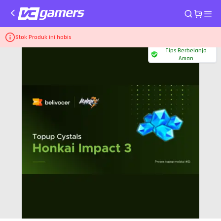
Home
Top Up Game Honkai Impact 3
65 Crystal
Stok Produk ini habis
Tips Berbelanja
Aman