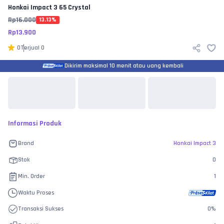
Honkai Impact 3
65 Crystal
Rp
16.000
13.13
%
Rp
13.900
0
Terjual
0
Dikirim maksimal 10 menit atau uang kembali
Informasi Produk
Brand
Honkai Impact 3
Stok
0
Min. Order
1
Waktu Proses
Transaksi Sukses
0
%