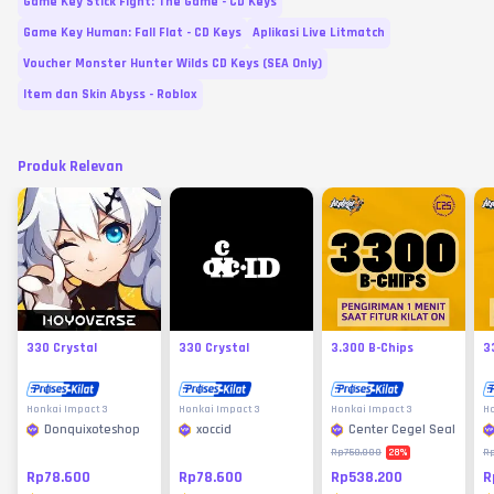
Game Key Stick Fight: The Game - CD Keys
Game Key Human: Fall Flat - CD Keys
Aplikasi Live Litmatch
Voucher Monster Hunter Wilds CD Keys (SEA Only)
Item dan Skin Abyss - Roblox
Produk Relevan
330 Crystal
330 Crystal
3.300 B-Chips
3
Honkai Impact 3
Honkai Impact 3
Honkai Impact 3
Ho
Donquixoteshop
xoccid
Center Cegel Seal
28
%
Rp750.000
Rp
Rp78.600
Rp78.600
Rp538.200
R