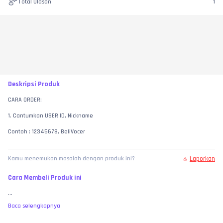
Total Ulasan
1
Deskripsi Produk
CARA ORDER:
1. Cantumkan USER ID, Nickname
Contoh : 12345678, BeliVocer
Laporkan
Kamu menemukan masalah dengan produk ini?
Cara Membeli Produk ini
...
Baca selengkapnya