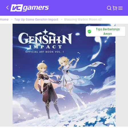
Home
Top Up Game Genshin Impact
Blessing Welkin Moon x2
Tips Berbelanja
Aman