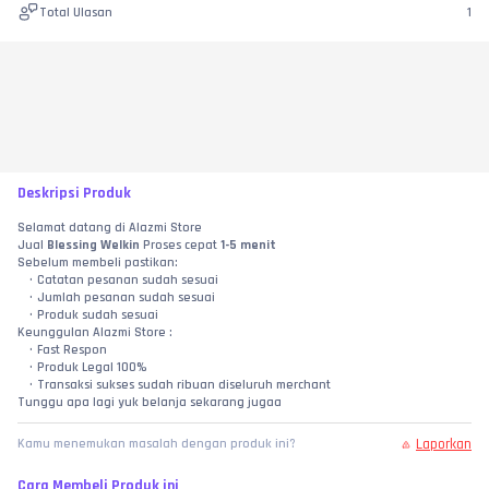
Total Ulasan
1
Deskripsi Produk
Selamat datang di Alazmi Store
Jual 
Blessing Welkin 
Proses cepat 
1-5 menit
Sebelum membeli pastikan:
Catatan pesanan sudah sesuai
Jumlah pesanan sudah sesuai
Produk sudah sesuai
Keunggulan Alazmi Store :
Fast Respon
Produk Legal 100%
Transaksi sukses sudah ribuan diseluruh merchant
Tunggu apa lagi yuk belanja sekarang jugaa
Laporkan
Kamu menemukan masalah dengan produk ini?
Cara Membeli Produk ini