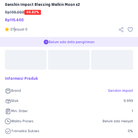
Genshin Impact
Blessing Welkin Moon x2
Rp
195.000
40.82
%
Rp
115.400
0
Terjual
0
Belum ada data pengiriman
Informasi Produk
Brand
Genshin Impact
Stok
9.999
Min. Order
1
Waktu Proses
Belum ada riwayat
Transaksi Sukses
0
%