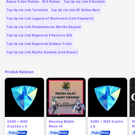
Robux 5 Hari Roblox
DLC Roblox
Top Up via Link X-Samkok
Top Up via Link Tarisland
Top Up via Link RF Online Next
Top Up via Link Legend of Mushroom (Link Payment)
Top Up via Link Shadowverse: Worlds Beyond
Top Up via Link Ragnarok V Returns SEA
Top Up via Link Ragnarok Endless Trails
Top Up via Link Mythic Samkok (Link Razer)
Produk Relevan
6480 + 1600
Blessing Welkin
6480 + 1600 Crystls
B
Crystals x 4
Moon x5
x 8
M