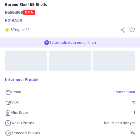
Garena Shell
66 Shells
Rp
20.000
2.5
%
Rp
19.500
5
Terjual
28
Belum ada data pengiriman
Informasi Produk
Brand
Garena Shell
Stok
72
Min. Order
1
Waktu Proses
Belum ada riwayat
Transaksi Sukses
0
%