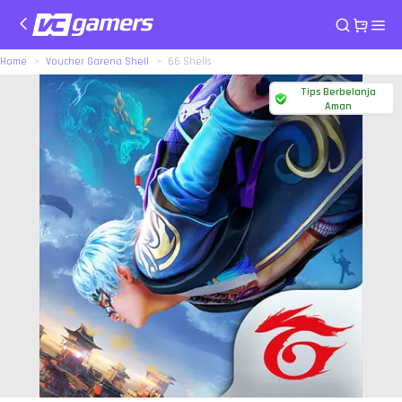
Home
Voucher Garena Shell
66 Shells
Tips Berbelanja
Aman