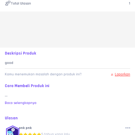
Total Ulasan
1
Deskripsi Produk
good
Laporkan
Kamu menemukan masalah dengan produk ini?
Cara Membeli Produk ini
...
Baca selengkapnya
Ulasan
ank pnk
5 tahun yang lalu