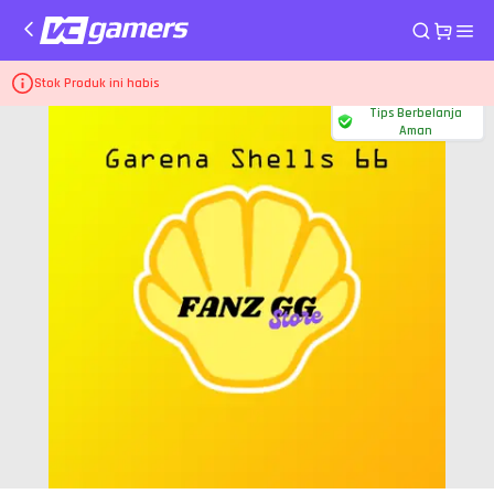
Home
Voucher Garena Shell
66 Shells
Stok Produk ini habis
Tips Berbelanja
Aman