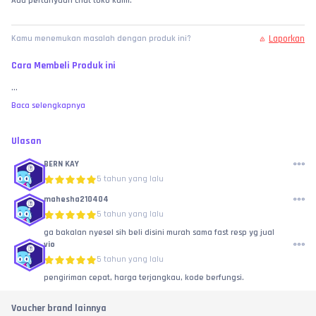
Ada pertanyaan chat toko kami.
Laporkan
Kamu menemukan masalah dengan produk ini?
Cara Membeli Produk ini
...
Baca selengkapnya
Ulasan
BERN KAY
5 tahun yang lalu
mahesha210404
5 tahun yang lalu
ga bakalan nyesel sih beli disini murah sama fast resp yg jual
vio
5 tahun yang lalu
pengiriman cepat, harga terjangkau, kode berfungsi.
Voucher brand lainnya