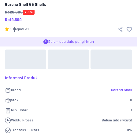
Garena Shell
66 Shells
Rp
20.000
7.5
%
Rp
18.500
5
Terjual
41
Belum ada data pengiriman
Informasi Produk
Brand
Garena Shell
Stok
0
Min. Order
1
Waktu Proses
Belum ada riwayat
Transaksi Sukses
0
%