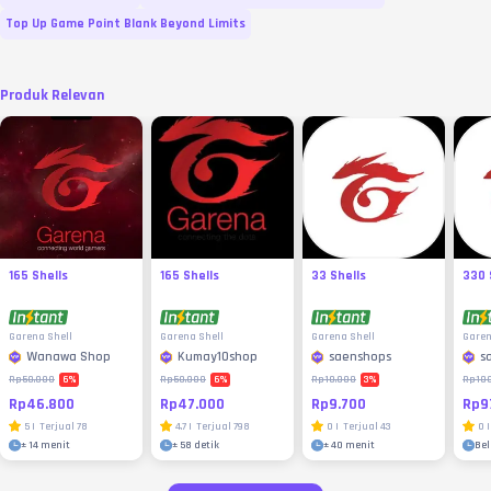
Top Up Game Point Blank Beyond Limits
Produk Relevan
165 Shells
165 Shells
33 Shells
330 
Garena Shell
Garena Shell
Garena Shell
Garen
Wanawa Shop
Kumay10shop
saenshops
s
6
%
6
%
3
%
Rp50.000
Rp50.000
Rp10.000
Rp10
Rp46.800
Rp47.000
Rp9.700
Rp9
5
|
Terjual
78
4.7
|
Terjual
798
0
|
Terjual
43
0
|
±
14 menit
±
58 detik
±
40 menit
Be