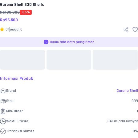
Garena Shell
330 Shells
Rp
100.000
3.5
%
Rp
96.500
0
Terjual
0
Belum ada data pengiriman
Informasi Produk
Brand
Garena Shell
Stok
999
Min. Order
1
Waktu Proses
Belum ada riwayat
Transaksi Sukses
0
%