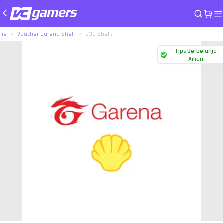
me
Voucher Garena Shell
330 Shells
Tips Berbelanja
Aman