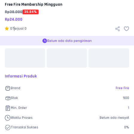
Free Fire
Membership Mingguan
Rp
38.000
36.84
%
Rp
24.000
0
Terjual
0
Belum ada data pengiriman
Informasi Produk
Brand
Free Fire
Stok
900
Min. Order
1
Waktu Proses
Belum ada riwayat
Transaksi Sukses
0
%