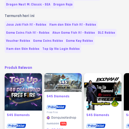
Dragon Nest M: Classic - SEA
Dragon Raja
Termurah hari ini
Jasa Joki Fish It! - Roblox
Item dan Skin Fish It! - Roblox
Game Coins Fish It! - Roblox
Akun Game Fish It! - Roblox
DLC Roblox
Voucher Roblox
Game Coins Roblox
Game Key Roblox
Item dan Skin Roblox
Top Up Via Login Roblox
Produk Relevan
545 Diamonds
Free Fire
545 Diamonds
545 Diamonds
5
Donquixoteshop
16
%
Rp80.000