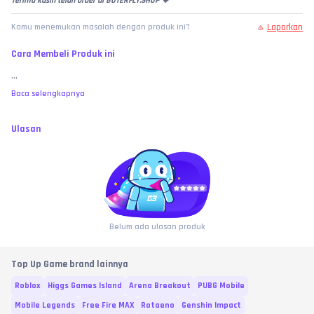
Terima kasih telah order di BUTERFLY.SHOP 🤎
Laporkan
Kamu menemukan masalah dengan produk ini?
Cara Membeli Produk ini
...
Baca selengkapnya
Ulasan
Belum ada ulasan produk
Top Up Game brand lainnya
Roblox
Higgs Games Island
Arena Breakout
PUBG Mobile
Mobile Legends
Free Fire MAX
Rotaeno
Genshin Impact