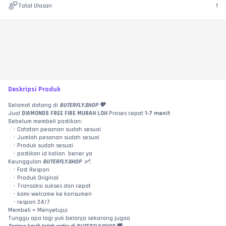
Total Ulasan
1
Deskripsi Produk
Selamat datang di 
BUTERFLY.SHOP 🤎
Jual 
DIAMONDS FREE FIRE MURAH LOH 
Proses cepat 
1-7 menit
Sebelum membeli pastikan:
Catatan pesanan sudah sesuai
Jumlah pesanan sudah sesuai
Produk sudah sesuai
pastikan id kalian  bener ya
Keunggulan 
BUTERFLY.SHOP  ✅
:
Fast Respon
Produk Original
Transaksi sukses dan cepat
kami welcome ke konsumen 
respon 24/7
Membeli = Menyetujui
Tunggu apa lagi yuk belanja sekarang jugaa