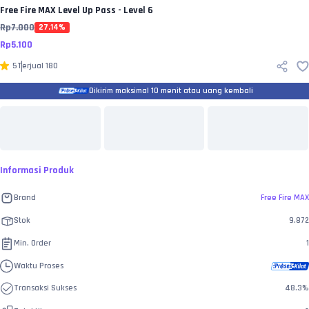
Free Fire MAX
Level Up Pass - Level 6
Rp
7.000
27.14
%
Rp
5.100
5
Terjual
180
Dikirim maksimal 10 menit atau uang kembali
Informasi Produk
Brand
Free Fire MAX
Stok
9.872
Min. Order
1
Waktu Proses
Transaksi Sukses
48.3
%