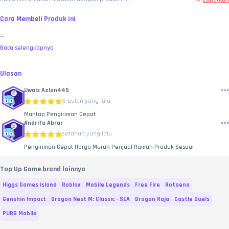
Cara Membeli Produk ini
...
Baca selengkapnya
Ulasan
Uwais Azlan445
5 bulan yang lalu
Mantap Pengiriman Cepat
Andrifa Abrar
setahun yang lalu
Pengiriman Cepat Harga Murah Penjual Ramah Produk Sesuai
Top Up Game brand lainnya
Higgs Games Island
Roblox
Mobile Legends
Free Fire
Rotaeno
Genshin Impact
Dragon Nest M: Classic - SEA
Dragon Raja
Castle Duels
PUBG Mobile