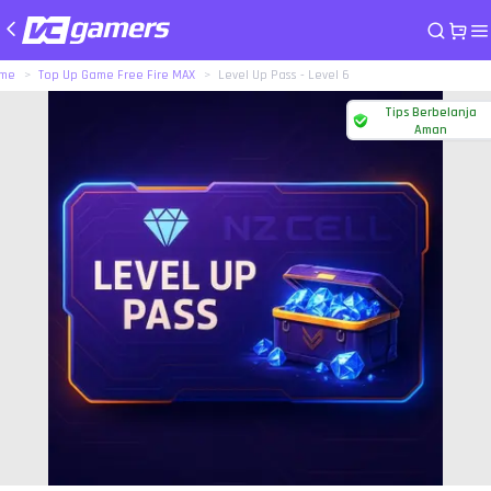
me
Top Up Game Free Fire MAX
Level Up Pass - Level 6
Tips Berbelanja
Aman