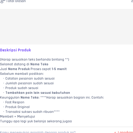
Total Ulasan
2
Deskripsi Produk
(Harap sesuaikan teks bertanda bintang **)
Selamat datang di 
Nama Toko
Jual 
Nama Produk
 Proses cepat 
1-5 menit
Sebelum membeli pastikan:
Catatan pesanan sudah sesuai
Jumlah pesanan sudah sesuai
Produk sudah sesuai
Tambahkan poin lain sesuai kebutuhan
Keunggulan 
Nama Toko
: ****Harap sesuaikan bagian ini. Contoh:
Fast Respon
Produk Original
Transaksi sukses sudah ribuan****
Membeli = Menyetujui
Tunggu apa lagi yuk belanja sekarang jugaa
Laporkan
Kamu menemukan masalah dengan produk ini?