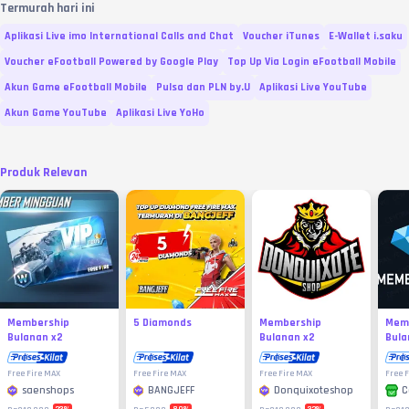
Termurah hari ini
Aplikasi Live imo International Calls and Chat
Voucher iTunes
E-Wallet i.saku
Voucher eFootball Powered by Google Play
Top Up Via Login eFootball Mobile
Akun Game eFootball Mobile
Pulsa dan PLN by.U
Aplikasi Live YouTube
Akun Game YouTube
Aplikasi Live YoHo
Produk Relevan
Membership
5 Diamonds
Membership
Mem
Bulanan x2
Bulanan x2
Bula
Free Fire MAX
Free Fire MAX
Free Fire MAX
Free 
saenshops
BANGJEFF
Donquixoteshop
C