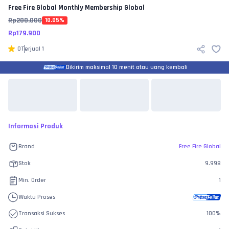
Free Fire Global
Monthly Membership Global
Rp
200.000
10.05
%
Rp
179.900
0
Terjual
1
Dikirim maksimal 10 menit atau uang kembali
Informasi Produk
Brand
Free Fire Global
Stok
9.998
Min. Order
1
Waktu Proses
Transaksi Sukses
100
%