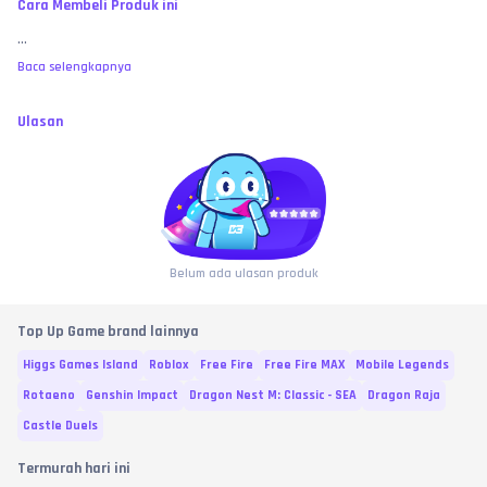
Cara Membeli Produk ini
...
Baca selengkapnya
Ulasan
Belum ada ulasan produk
Top Up Game brand lainnya
Higgs Games Island
Roblox
Free Fire
Free Fire MAX
Mobile Legends
Rotaeno
Genshin Impact
Dragon Nest M: Classic - SEA
Dragon Raja
Castle Duels
Termurah hari ini