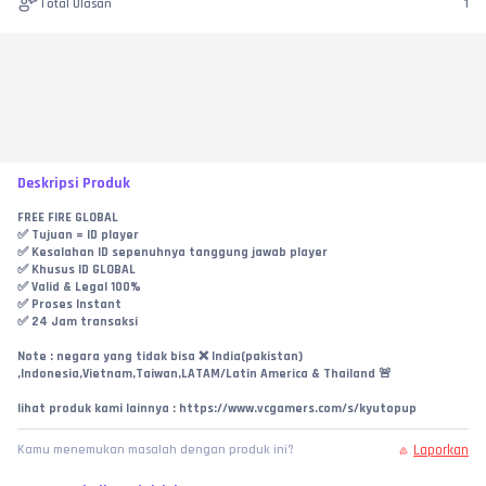
Total Ulasan
1
Deskripsi Produk
FREE FIRE GLOBAL
✅ Tujuan = ID player
✅ Kesalahan ID sepenuhnya tanggung jawab player
✅ Khusus ID GLOBAL
✅ Valid & Legal 100%
✅ Proses Instant
✅ 24 Jam transaksi
Note : negara yang tidak bisa ❌ India(pakistan) 
,Indonesia,Vietnam,Taiwan,LATAM/Latin America & Thailand 🚨
lihat produk kami lainnya : https://www.vcgamers.com/s/kyutopup
Laporkan
Kamu menemukan masalah dengan produk ini?