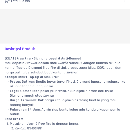
Total Ulasan
1
Deskripsi Produk
[KILAT] Free Fire - Diamond Legal & Anti-Banned
Mau dapetin 
Evo Gun
 idaman atau 
Bundle
 terbaru? Jangan biarkan akun lo 
kering! Top-up Diamond Free Fire di sini, proses super kilat, 100% legal, dan 
harga paling bersahabat buat kantong 
survivor
.
Kenapa Harus Top-Up di Sini, Bre?
Proses Detikan:
 Begitu bayar terverifikasi, Diamond langsung meluncur ke 
akun lo tanpa nunggu lama.
Legal & Aman:
 Kita pakai jalur resmi, akun dijamin aman dari risiko 
Diamond merah atau 
banned
.
Harga Termurah:
 Cek harga kita, dijamin bersaing buat lo yang mau 
borong banyak.
Pelayanan 24 Jam:
 Admin siap bantu kalau ada kendala kapan pun lo 
butuh.
Cara Order:
Masukkan 
User ID
 Free Fire lo dengan benar.
Contoh: 123456789