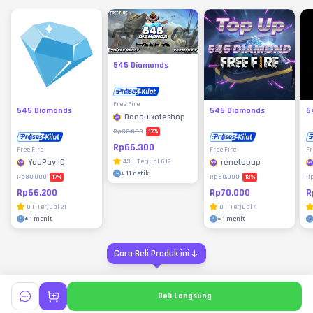
545 Diamonds
Free Fire
545 Diamonds
545 Diamonds
5
Donquixoteshop
17
%
Rp80.000
Rp66.300
Free Fire
Free Fire
Fr
YouPay ID
4.3
|
Terjual
612
renetopup
±
11 detik
17
%
13
%
Rp80.000
Rp80.000
R
Rp66.200
Rp70.000
R
0
|
Terjual
21
0
|
Terjual
4
±
1 menit
±
1 menit
Cara Beli Produk ini
Beli Langsung