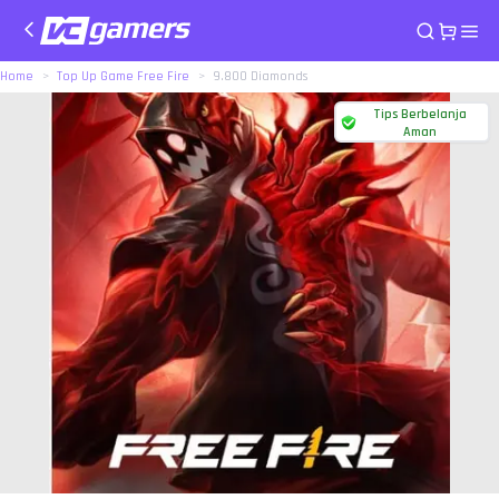
Home
Top Up Game Free Fire
9.800 Diamonds
Tips Berbelanja
Aman