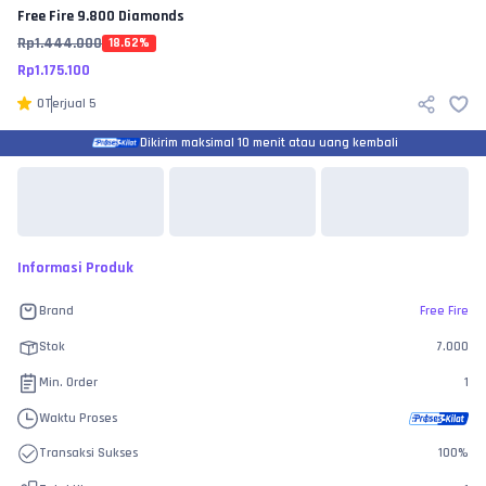
Free Fire
9.800 Diamonds
Rp
1.444.000
18.62
%
Rp
1.175.100
0
Terjual
5
Dikirim maksimal 10 menit atau uang kembali
Informasi Produk
Brand
Free Fire
Stok
7.000
Min. Order
1
Waktu Proses
Transaksi Sukses
100
%