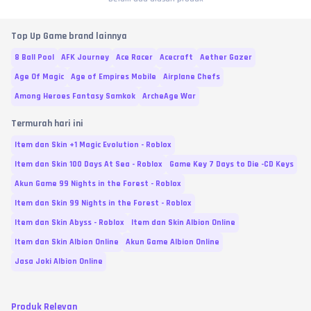
Top Up Game brand lainnya
8 Ball Pool
AFK Journey
Ace Racer
Acecraft
Aether Gazer
Age Of Magic
Age of Empires Mobile
Airplane Chefs
Among Heroes Fantasy Samkok
ArcheAge War
Termurah hari ini
Item dan Skin +1 Magic Evolution - Roblox
Item dan Skin 100 Days At Sea - Roblox
Game Key 7 Days to Die -CD Keys
Akun Game 99 Nights in the Forest - Roblox
Item dan Skin 99 Nights in the Forest - Roblox
Item dan Skin Abyss - Roblox
Item dan Skin Albion Online
Item dan Skin Albion Online
Akun Game Albion Online
Jasa Joki Albion Online
Produk Relevan