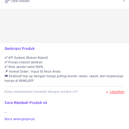
Total Ulasan
1
Deskripsi Produk
✅ API System (Bukan Robot)
✅ Proses instant detikan
✅ Stok sendiri valid 100%
📌 Format Order : Input ID Akun Anda
👑 Eksklusif top up dengan harga paling murah, aman, cepat, dan terpercaya 
hanya di BANGJEFF
Laporkan
Kamu menemukan masalah dengan produk ini?
Cara Membeli Produk ini
...
Baca selengkapnya