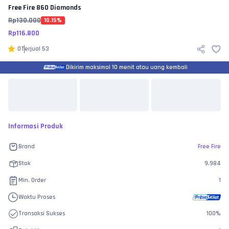
Free Fire
860 Diamonds
Rp
130.000
10.15
%
Rp
116.800
0
Terjual
53
Dikirim maksimal 10 menit atau uang kembali
Informasi Produk
Brand
Free Fire
Stok
9.984
Min. Order
1
Waktu Proses
Transaksi Sukses
100
%