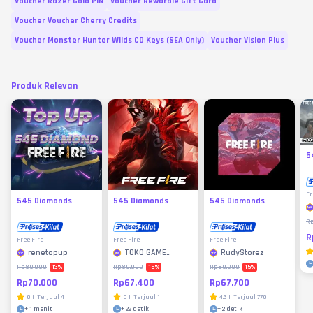
Voucher Razer Gold PIN
Voucher Rewarble Gift Card
Voucher Voucher Cherry Credits
Voucher Monster Hunter Wilds CD Keys (SEA Only)
Voucher Vision Plus
Produk Relevan
5
Fr
545 Diamonds
545 Diamonds
545 Diamonds
R
R
Free Fire
Free Fire
Free Fire
renetopup
TOKO GAME
RudyStorez
MURAH
13
%
16
%
15
%
Rp80.000
Rp80.000
Rp80.000
Rp70.000
Rp67.400
Rp67.700
0
|
Terjual
4
0
|
Terjual
1
4.3
|
Terjual
770
±
1 menit
±
22 detik
±
2 detik