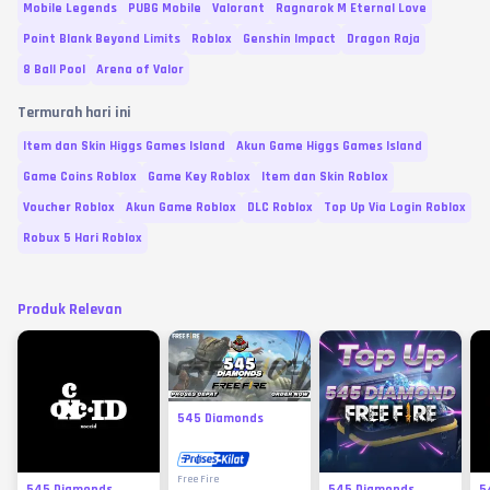
Mobile Legends
PUBG Mobile
Valorant
Ragnarok M Eternal Love
Point Blank Beyond Limits
Roblox
Genshin Impact
Dragon Raja
8 Ball Pool
Arena of Valor
Termurah hari ini
Item dan Skin Higgs Games Island
Akun Game Higgs Games Island
Game Coins Roblox
Game Key Roblox
Item dan Skin Roblox
Voucher Roblox
Akun Game Roblox
DLC Roblox
Top Up Via Login Roblox
Robux 5 Hari Roblox
Produk Relevan
545 Diamonds
Free Fire
545 Diamonds
545 Diamonds
5