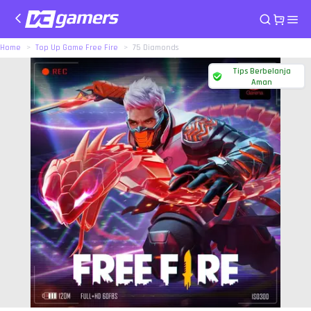
Home
Top Up Game Free Fire
75 Diamonds
Tips Berbelanja
Aman