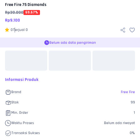
Free Fire
75 Diamonds
Rp
30.000
69.67
%
Rp
9.100
0
Terjual
0
Belum ada data pengiriman
Informasi Produk
Brand
Free Fire
Stok
99
Min. Order
1
Waktu Proses
Belum ada riwayat
Transaksi Sukses
0
%