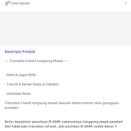
Total Ulasan
1
Deskripsi Produk
~~ Transaksi Instant Langsung Masuk ~~
- Valid & Legal 100%
- Tulis ID & Server Game di Catatan
- Unlimited Stock
Transaksi 1 menit langsung masuk (kecuali dalam antrian atau gangguan 
provider)
Note: kesalahan penulisan ID GAME sepenuhnya tanggung jawab pembeli 
dan tidak ada transaksi refund.. jadi pastikan ID GAME sudah benar !!