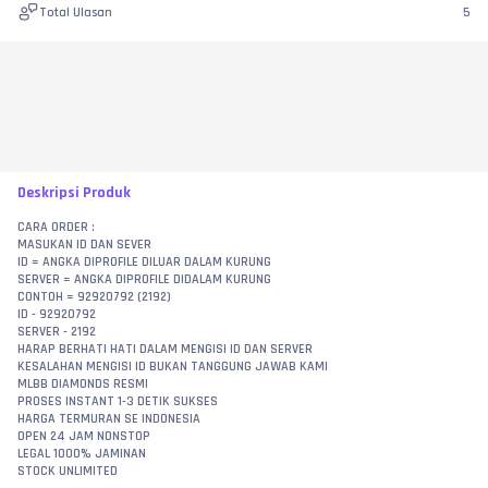
Total Ulasan
5
Deskripsi Produk
CARA ORDER :
MASUKAN ID DAN SEVER
ID = ANGKA DIPROFILE DILUAR DALAM KURUNG
SERVER = ANGKA DIPROFILE DIDALAM KURUNG
CONTOH = 92920792 (2192)
ID - 92920792
SERVER - 2192
HARAP BERHATI HATI DALAM MENGISI ID DAN SERVER
KESALAHAN MENGISI ID BUKAN TANGGUNG JAWAB KAMI
MLBB DIAMONDS RESMI
PROSES INSTANT 1-3 DETIK SUKSES
HARGA TERMURAN SE INDONESIA
OPEN 24 JAM NONSTOP
LEGAL 1000% JAMINAN
STOCK UNLIMITED