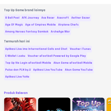
Top Up Game brand lainnya
8 Ball Pool
AFK Journey
Ace Racer
Acecraft
Aether Gazer
Age Of Magic
Age of Empires Mobile
Airplane Chefs
Among Heroes Fantasy Samkok
ArcheAge War
Termurah hari ini
Aplikasi Live imo International Calls and Chat
Voucher iTunes
E-Wallet i.saku
Voucher eFootball Powered by Google Play
Top Up Via Login eFootball Mobile
Akun Game eFootball Mobile
Pulsa dan PLN by.U
Aplikasi Live YouTube
Akun Game YouTube
Aplikasi Live YoHo
Produk Relevan