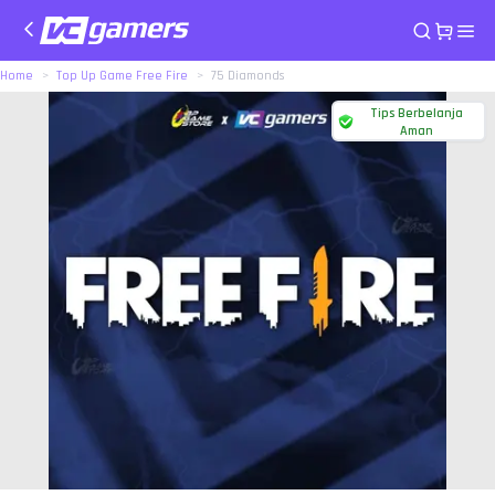
Home
Top Up Game Free Fire
75 Diamonds
Tips Berbelanja
Aman