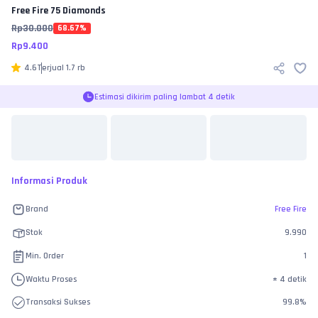
Free Fire
75 Diamonds
Rp
30.000
68.67
%
Rp
9.400
4.6
Terjual
1.7 rb
Estimasi dikirim paling lambat 4 detik
Informasi Produk
Brand
Free Fire
Stok
9.990
Min. Order
1
Waktu Proses
±
4 detik
Transaksi Sukses
99.8
%