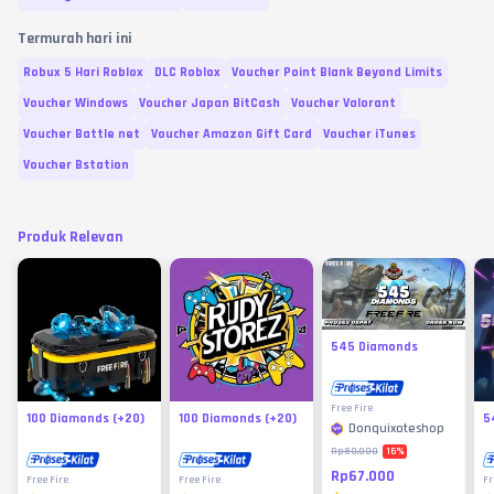
Termurah hari ini
Robux 5 Hari Roblox
DLC Roblox
Voucher Point Blank Beyond Limits
Voucher Windows
Voucher Japan BitCash
Voucher Valorant
Voucher Battle net
Voucher Amazon Gift Card
Voucher iTunes
Voucher Bstation
Produk Relevan
545 Diamonds
Free Fire
100 Diamonds (+20)
100 Diamonds (+20)
5
Donquixoteshop
16
%
Rp80.000
Rp67.000
Free Fire
Free Fire
Fr