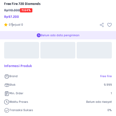
Free Fire
720 Diamonds
Rp
110.000
11.64
%
Rp
97.200
0
Terjual
0
Belum ada data pengiriman
Informasi Produk
Brand
Free Fire
Stok
9.999
Min. Order
1
Waktu Proses
Belum ada riwayat
Transaksi Sukses
0
%