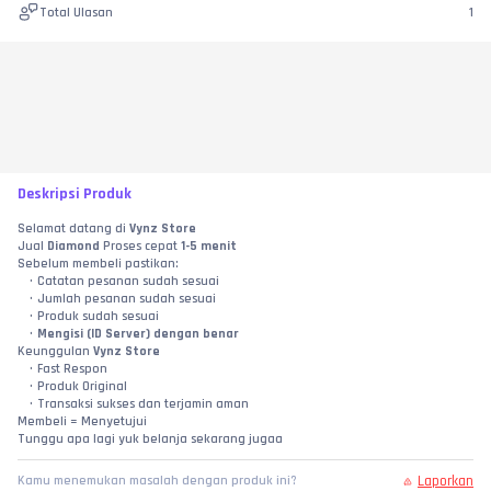
Total Ulasan
1
Deskripsi Produk
Selamat datang di 
Vynz Store
Jual 
Diamond
 Proses cepat 
1-5 menit
Sebelum membeli pastikan:
Catatan pesanan sudah sesuai
Jumlah pesanan sudah sesuai
Produk sudah sesuai
Mengisi (ID Server) dengan benar 
Keunggulan 
Vynz Store
Fast Respon
Produk Original
Transaksi sukses dan terjamin aman
Membeli = Menyetujui
Tunggu apa lagi yuk belanja sekarang jugaa
Laporkan
Kamu menemukan masalah dengan produk ini?