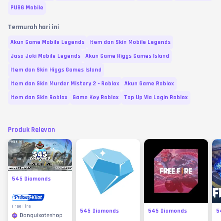
PUBG Mobile
Termurah hari ini
Akun Game Mobile Legends
Item dan Skin Mobile Legends
Jasa Joki Mobile Legends
Akun Game Higgs Games Island
Item dan Skin Higgs Games Island
Item dan Skin Murder Mistery 2 - Roblox
Akun Game Roblox
Item dan Skin Roblox
Game Key Roblox
Top Up Via Login Roblox
Produk Relevan
545 Diamonds
Free Fire
545 Diamonds
545 Diamonds
5
Donquixoteshop