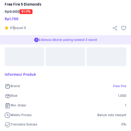
Free Fire
5 Diamonds
Rp
9.000
81.11
%
Rp
1.700
0
Terjual
0
Estimasi dikirim paling lambat 2 menit
Informasi Produk
Brand
Free Fire
Stok
1.000
Min. Order
1
Waktu Proses
Belum ada riwayat
Transaksi Sukses
0
%