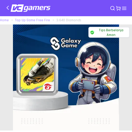
Home
Top Up Game Free Fire
3.640 Diamonds
Tips Berbelanja
Aman