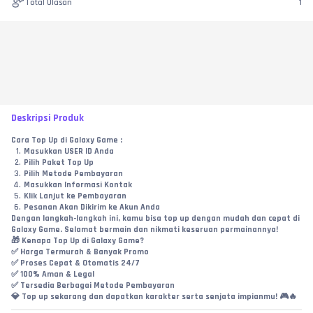
Total Ulasan
1
Deskripsi Produk
Cara Top Up di Galaxy Game :
Masukkan USER ID Anda
Pilih Paket Top Up
Pilih Metode Pembayaran
Masukkan Informasi Kontak
Klik Lanjut ke Pembayaran
Pesanan Akan Dikirim ke Akun Anda
Dengan langkah-langkah ini, kamu bisa top up dengan mudah dan cepat di 
Galaxy Game. Selamat bermain dan nikmati keseruan permainannya!
🎁 Kenapa Top Up di Galaxy Game?
✅ Harga Termurah & Banyak Promo
✅ Proses Cepat & Otomatis 24/7
✅ 100% Aman & Legal
✅ Tersedia Berbagai Metode Pembayaran
💎 Top up sekarang dan dapatkan karakter serta senjata impianmu! 🎮🔥