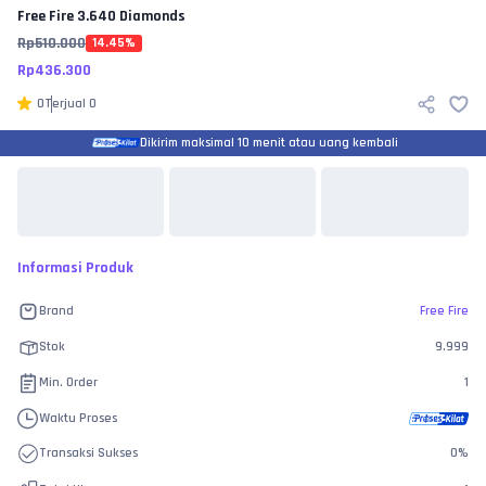
Free Fire
3.640 Diamonds
Rp
510.000
14.45
%
Rp
436.300
0
Terjual
0
Dikirim maksimal 10 menit atau uang kembali
Informasi Produk
Brand
Free Fire
Stok
9.999
Min. Order
1
Waktu Proses
Transaksi Sukses
0
%