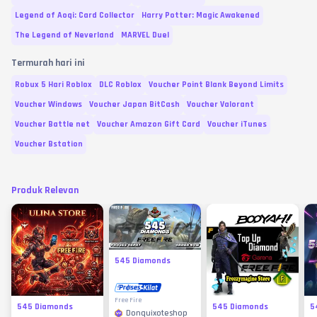
Legend of Aoqi: Card Collector
Harry Potter: Magic Awakened
The Legend of Neverland
MARVEL Duel
Termurah hari ini
Robux 5 Hari Roblox
DLC Roblox
Voucher Point Blank Beyond Limits
Voucher Windows
Voucher Japan BitCash
Voucher Valorant
Voucher Battle net
Voucher Amazon Gift Card
Voucher iTunes
Voucher Bstation
Produk Relevan
545 Diamonds
Free Fire
545 Diamonds
545 Diamonds
5
Donquixoteshop