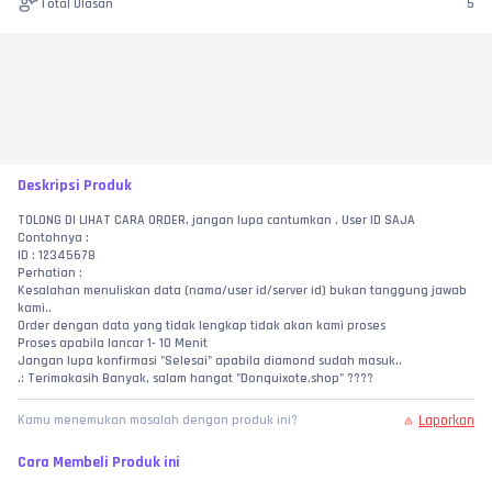
Total Ulasan
5
Deskripsi Produk
TOLONG DI LIHAT CARA ORDER, jangan lupa cantumkan , User ID SAJA
Contohnya :
ID : 12345678
Perhatian :
Kesalahan menuliskan data (nama/user id/server id) bukan tanggung jawab 
kami..
Order dengan data yang tidak lengkap tidak akan kami proses
Proses apabila lancar 1- 10 Menit
Jangan lupa konfirmasi "Selesai" apabila diamond sudah masuk..
.: Terimakasih Banyak, salam hangat "Donquixote.shop" ????
Laporkan
Kamu menemukan masalah dengan produk ini?
Cara Membeli Produk ini