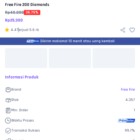
Free Fire
200 Diamonds
Rp
40.000
36.75
%
Rp
25.300
4.4
Terjual
5.6 rb
Dikirim maksimal 10 menit atau uang kembali
Informasi Produk
Brand
Free Fire
Stok
4.357
Min. Order
1
Waktu Proses
Transaksi Sukses
99.7
%