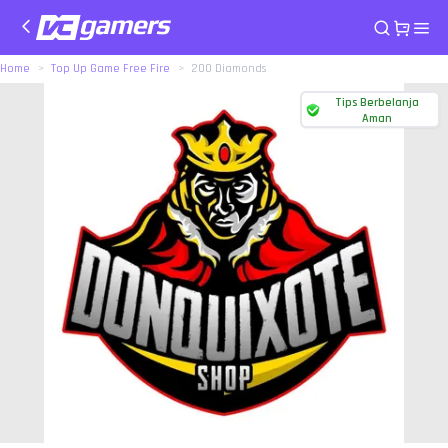
Home
Top Up Game Free Fire
200 Diamonds
Tips Berbelanja
Aman