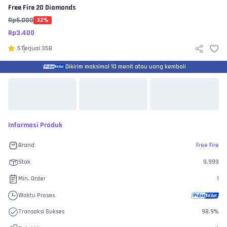
Free Fire
20 Diamonds
Rp
5.000
32
%
Rp
3.400
5
Terjual
358
Dikirim maksimal 10 menit atau uang kembali
Informasi Produk
Brand
Free Fire
Stok
9.999
Min. Order
1
Waktu Proses
Transaksi Sukses
98.9
%