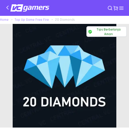
Home
Top Up Game Free Fire
20 Diamonds
Tips Berbelanja
Aman