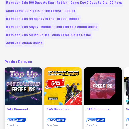
Item dan Skin 100 Days At Sea - Roblox
Game Key 7 Days to Die -CD Keys
Akun Game 99 Nights in the Forest - Roblox
Item dan Skin 99 Nights in the Forest - Roblox
Item dan Skin Abyss - Roblox
Item dan Skin Albion Online
Item dan Skin Albion Online
Akun Game Albion Online
Jasa Joki Albion Online
Produk Relevan
545 Diamonds
545 Diamonds
545 Diamonds
5
Free Fire
Free Fire
Free Fire
Fr