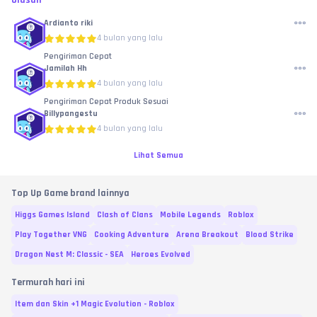
Ulasan
Ardianto riki
4 bulan yang lalu
Pengiriman Cepat
Jamilah Hh
4 bulan yang lalu
Pengiriman Cepat Produk Sesuai
Billypangestu
4 bulan yang lalu
Lihat Semua
Top Up Game brand lainnya
Higgs Games Island
Clash of Clans
Mobile Legends
Roblox
Play Together VNG
Cooking Adventure
Arena Breakout
Blood Strike
Dragon Nest M: Classic - SEA
Heroes Evolved
Termurah hari ini
Item dan Skin +1 Magic Evolution - Roblox