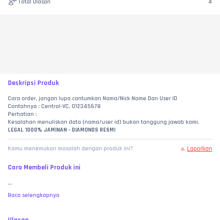
Total Ulasan
4
Deskripsi Produk
Cara order, jangan lupa cantumkan Nama/Nick Name Dan User ID
Contohnya : Central-VC, 012345678
Perhatian :
Kesalahan menuliskan data (nama/user id) bukan tanggung jawab kami.
LEGAL 1000% JAMINAN - DIAMONDS RESMI
Laporkan
Kamu menemukan masalah dengan produk ini?
Cara Membeli Produk ini
...
Baca selengkapnya