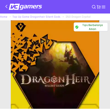
Home
Top Up Game Dragonheir Silent Gods
350 Dragon Crystal
Tips Berbelanja
Aman