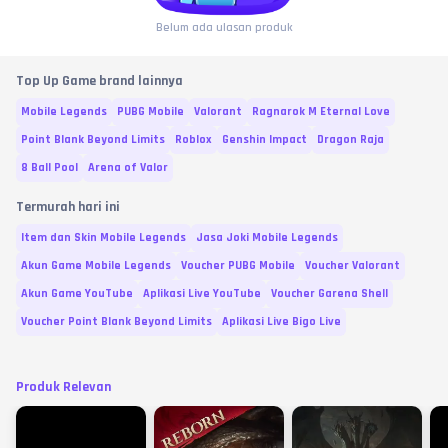
Belum ada ulasan produk
Top Up Game brand lainnya
Mobile Legends
PUBG Mobile
Valorant
Ragnarok M Eternal Love
Point Blank Beyond Limits
Roblox
Genshin Impact
Dragon Raja
8 Ball Pool
Arena of Valor
Termurah hari ini
Item dan Skin Mobile Legends
Jasa Joki Mobile Legends
Akun Game Mobile Legends
Voucher PUBG Mobile
Voucher Valorant
Akun Game YouTube
Aplikasi Live YouTube
Voucher Garena Shell
Voucher Point Blank Beyond Limits
Aplikasi Live Bigo Live
Produk Relevan