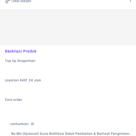
Total Ulasan
1
Deskripsi Produk
Top Up Dragonheir
Layanan Aktif  24 Jam
Cara order
cantumkan:  ID
 No.Wa (Opsional) Guna Notifikasi Detail Pembelian & Berhasil Pengiriman.