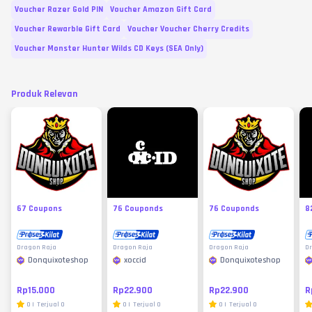
Voucher Razer Gold PIN
Voucher Amazon Gift Card
Voucher Rewarble Gift Card
Voucher Voucher Cherry Credits
Voucher Monster Hunter Wilds CD Keys (SEA Only)
Produk Relevan
67 Coupons
76 Couponds
76 Couponds
8
Dragon Raja
Dragon Raja
Dragon Raja
D
Donquixoteshop
xoccid
Donquixoteshop
Rp15.000
Rp22.900
Rp22.900
R
0
|
Terjual
0
0
|
Terjual
0
0
|
Terjual
0