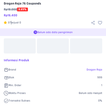
Dragon Raja
76 Couponds
Rp
18.000
8.89
%
Rp
16.400
0
Terjual
0
Belum ada data pengiriman
Informasi Produk
Brand
Dragon Raja
Stok
999
Min. Order
1
Waktu Proses
Belum ada riwayat
Transaksi Sukses
0
%