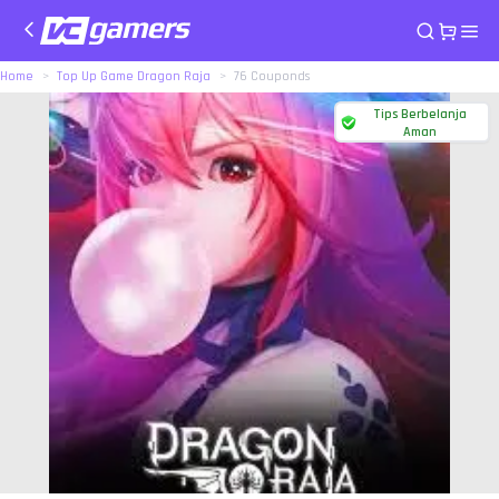
Home
Top Up Game Dragon Raja
76 Couponds
Tips Berbelanja
Aman