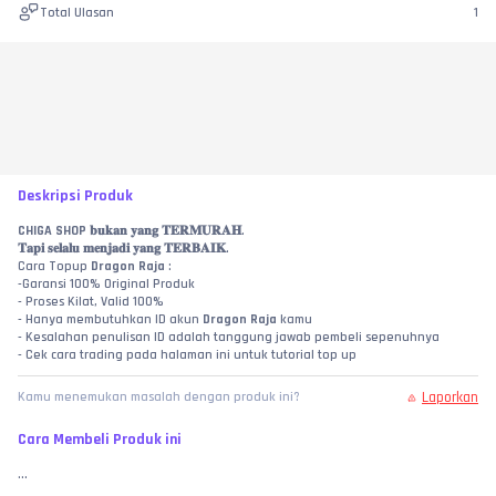
Total Ulasan
1
Deskripsi Produk
CHIGA SHOP
 𝐛𝐮𝐤𝐚𝐧 𝐲𝐚𝐧𝐠 𝐓𝐄𝐑𝐌𝐔𝐑𝐀𝐇.
𝐓𝐚𝐩𝐢 𝐬𝐞𝐥𝐚𝐥𝐮 𝐦𝐞𝐧𝐣𝐚𝐝𝐢 𝐲𝐚𝐧𝐠 𝐓𝐄𝐑𝐁𝐀𝐈𝐊.
Cara Topup 
Dragon Raja
 :
-Garansi 100% Original Produk
- Proses Kilat, Valid 100%
- Hanya membutuhkan ID akun 
Dragon Raja
 kamu
- Kesalahan penulisan ID adalah tanggung jawab pembeli sepenuhnya
- Cek cara trading pada halaman ini untuk tutorial top up
Laporkan
Kamu menemukan masalah dengan produk ini?
Cara Membeli Produk ini
...