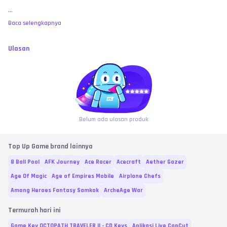
...
Baca selengkapnya
Ulasan
Belum ada ulasan produk
Top Up Game brand lainnya
8 Ball Pool
AFK Journey
Ace Racer
Acecraft
Aether Gazer
Age Of Magic
Age of Empires Mobile
Airplane Chefs
Among Heroes Fantasy Samkok
ArcheAge War
Termurah hari ini
Game Key OCTOPATH TRAVELER II - CD Keys
Aplikasi Live CapCut