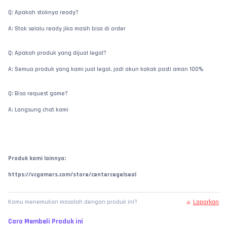
Q: Apakah stoknya ready?
A: Stok selalu ready jika masih bisa di order
Q: Apakah produk yang dijual legal?
A: Semua produk yang kami jual legal, jadi akun kakak pasti aman 100%
Q: Bisa request game?
A: Langsung chat kami
Produk kami lainnya:
https://vcgamers.com/store/centercegelseal
Laporkan
Kamu menemukan masalah dengan produk ini?
Cara Membeli Produk ini