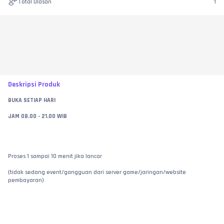
Total Ulasan
1
Deskripsi Produk
BUKA SETIAP HARI
JAM 08.00 - 21.00 WIB
Proses 1 sampai 10 menit jika lancar
(tidak sedang event/gangguan dari server game/jaringan/website 
pembayaran)