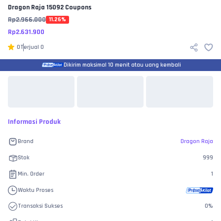
Dragon Raja
15092 Coupons
Rp
2.966.000
11.26
%
Rp
2.631.900
0
Terjual
0
Dikirim maksimal 10 menit atau uang kembali
Informasi Produk
Brand
Dragon Raja
Stok
999
Min. Order
1
Waktu Proses
Transaksi Sukses
0
%