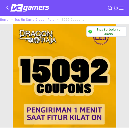
Home
Top Up Game Dragon Raja
15092 Coupons
Tips Berbelanja
Aman