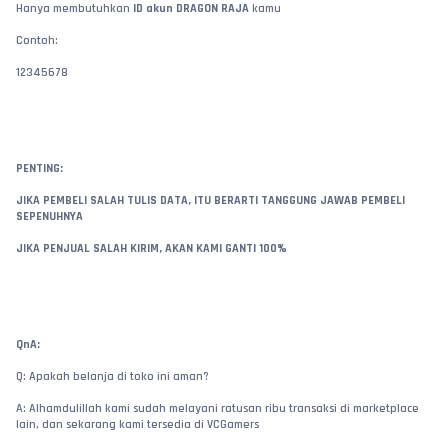
Hanya membutuhkan 
ID akun DRAGON RAJA
 kamu
Contoh:
12345678
PENTING:
JIKA PEMBELI SALAH TULIS DATA, ITU BERARTI TANGGUNG JAWAB PEMBELI 
SEPENUHNYA
JIKA PENJUAL SALAH KIRIM, AKAN KAMI GANTI 100%
QnA:
Q: Apakah belanja di toko ini aman?
A: Alhamdulillah kami sudah melayani ratusan ribu transaksi di marketplace 
lain, dan sekarang kami tersedia di VCGamers