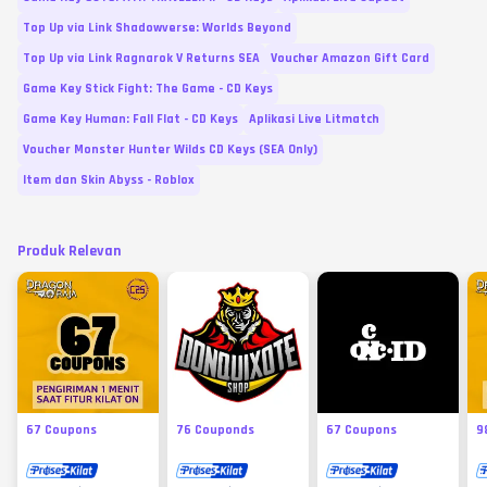
Top Up via Link Shadowverse: Worlds Beyond
Top Up via Link Ragnarok V Returns SEA
Voucher Amazon Gift Card
Game Key Stick Fight: The Game - CD Keys
Game Key Human: Fall Flat - CD Keys
Aplikasi Live Litmatch
Voucher Monster Hunter Wilds CD Keys (SEA Only)
Item dan Skin Abyss - Roblox
Produk Relevan
67 Coupons
76 Couponds
67 Coupons
9