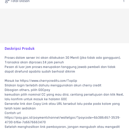
Total Ulasan
1
Deskripsi Produk
Proses dalam server ini akan dilakukan 30 Menit (jika tidak ada gangguan).
Transaksi akan diproses 24 jam penuh
Pesan di luar jam proses merupakan tanggung jawab pembeli dan tidak 
dapat direfund apabila sudah berhasil dikirim
Masuk ke https://www.cherrycredits.com/TopUp
Silakan login terlebih dahulu menggunakan akun cherry credit
Dibagian others, pilih GOCpay
kemudian pilih nominal CC yang mau diisi, centang persetujuan dan klik Next, 
lalu konfirm untuk masuk ke halamn GOC
Generate link dan Copy Link atau URL tersebut lalu paste pada kolom yang 
telah kami sediakan
Contoh url
https://pay.goc.id/paymentchannel/walletgoc/?paycode=6b386467-3539-
4730-b16e-7a6676663470
Setelah menghasilkan link pembayaran, jangan mengubah atau mengedit 