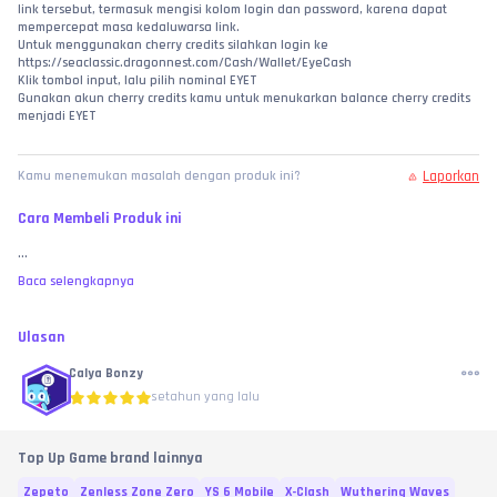
link tersebut, termasuk mengisi kolom login dan password, karena dapat 
mempercepat masa kedaluwarsa link.
Untuk menggunakan cherry credits silahkan login ke 
https://seaclassic.dragonnest.com/Cash/Wallet/EyeCash
Klik tombol input, lalu pilih nominal EYET
Gunakan akun cherry credits kamu untuk menukarkan balance cherry credits 
menjadi EYET
Laporkan
Kamu menemukan masalah dengan produk ini?
Cara Membeli Produk ini
...
Baca selengkapnya
Ulasan
Calya Bonzy
setahun yang lalu
Top Up Game brand lainnya
Zepeto
Zenless Zone Zero
YS 6 Mobile
X-Clash
Wuthering Waves