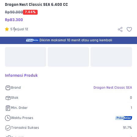
Dragon Nest Classic SEA
6.400 CC
Rp
90.000
7.44
%
Rp
83.300
5
Terjual
12
Dikirim maksimal 10 menit atau uang kembali
Informasi Produk
Brand
Dragon Nest Classic SEA
Stok
0
Min. Order
1
Waktu Proses
Transaksi Sukses
91.7
%