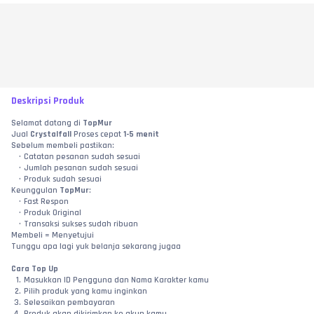
Deskripsi Produk
Selamat datang di 
TopMur
Jual 
Crystalfall
 Proses cepat 
1-5 menit
Sebelum membeli pastikan:
Catatan pesanan sudah sesuai
Jumlah pesanan sudah sesuai
Produk sudah sesuai
Keunggulan 
TopMur
: 
Fast Respon
Produk Original
Transaksi sukses sudah ribuan
Membeli = Menyetujui
Tunggu apa lagi yuk belanja sekarang jugaa
Cara Top Up
Masukkan ID Pengguna dan Nama Karakter kamu
Pilih produk yang kamu inginkan
Selesaikan pembayaran
Produk akan dikirimkan ke akun kamu