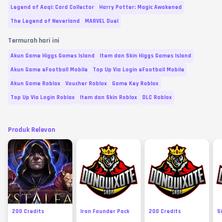
Legend of Aoqi: Card Collector
Harry Potter: Magic Awakened
The Legend of Neverland
MARVEL Duel
Termurah hari ini
Akun Game Higgs Games Island
Item dan Skin Higgs Games Island
Akun Game eFootball Mobile
Top Up Via Login eFootball Mobile
Akun Game Roblox
Voucher Roblox
Game Key Roblox
Top Up Via Login Roblox
Item dan Skin Roblox
DLC Roblox
Produk Relevan
200 Credits
Iron Founder Pack
200 Credits
S