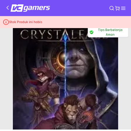
Home
Top Up Game Crystalfall
Silver Founder Pack
Stok Produk ini habis
Tips Berbelanja
Aman