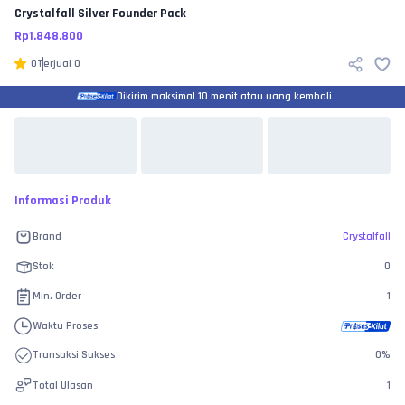
Crystalfall
Silver Founder Pack
Rp
1.848.800
0
Terjual
0
Dikirim maksimal 10 menit atau uang kembali
Informasi Produk
Brand
Crystalfall
Stok
0
Min. Order
1
Waktu Proses
Transaksi Sukses
0
%
Total Ulasan
1