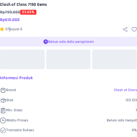
Clash of Clans
7150 Gems
Rp
799.000
23.65
%
Rp
610.000
0
Terjual
0
Belum ada data pengiriman
Informasi Produk
Brand
Clash of Clans
Stok
123.123
Min. Order
1
Waktu Proses
Belum ada riwayat
Transaksi Sukses
0
%