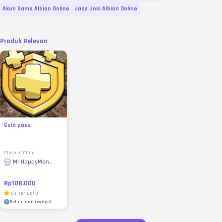
Akun Game Albion Online
Jasa Joki Albion Online
Produk Relevan
Gold pass
Clash of Clans
Mr.HappyMan
Store
Rp108.000
0
|
Terjual
0
Belum ada riwayat