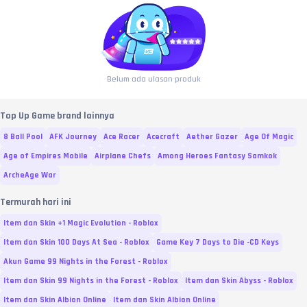
Belum ada ulasan produk
Top Up Game brand lainnya
8 Ball Pool
AFK Journey
Ace Racer
Acecraft
Aether Gazer
Age Of Magic
Age of Empires Mobile
Airplane Chefs
Among Heroes Fantasy Samkok
ArcheAge War
Termurah hari ini
Item dan Skin +1 Magic Evolution - Roblox
Item dan Skin 100 Days At Sea - Roblox
Game Key 7 Days to Die -CD Keys
Akun Game 99 Nights in the Forest - Roblox
Item dan Skin 99 Nights in the Forest - Roblox
Item dan Skin Abyss - Roblox
Item dan Skin Albion Online
Item dan Skin Albion Online