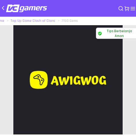
me
Top Up Game Clash of Clans
7150 Gems
Tips Berbelanja
Aman