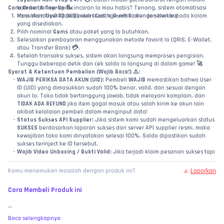
Cara Order & Top-Up 📝:
karena banner kartu incaran lo mau habis? Tenang, sistem otomatisasi 
Masukkan 
kami standby 24 jam penuh buat nge-refill akun lo seketika!
User ID (UID)
 akun Castle Duels lo dengan benar pada kolom 
yang disediakan.
Pilih nominal 
Gems
 atau paket yang lo butuhkan.
Selesaikan pembayaran menggunakan metode favorit lo (QRIS, E-Wallet, 
atau Transfer Bank) 💳.
Setelah transaksi sukses, sistem akan langsung memproses pengisian. 
Tunggu beberapa detik dan cek saldo lo langsung di dalam game! 🚀
Syarat & Ketentuan Pembelian (Wajib Baca!) ⚠️:
WAJIB PERIKSA DATA AKUN (UID):
 Pembeli 
WAJIB
 memastikan bahwa User 
ID (UID) yang dimasukkan sudah 100% benar, valid, dan sesuai dengan 
akun lo. Toko tidak bertanggung jawab, tidak melayani komplain, dan 
TIDAK ADA REFUND
 jika item gagal masuk atau salah kirim ke akun lain 
akibat kelalaian pembeli dalam menginput data!
Status Sukses API Supplier:
 Jika sistem kami sudah mengeluarkan status 
SUKSES
 berdasarkan laporan sukses dari server API supplier resmi, maka 
kewajiban toko kami dinyatakan selesai 100%. Saldo dipastikan sudah 
sukses terinject ke ID tersebut.
Wajib Video Unboxing / Bukti Valid:
 Jika terjadi klaim pesanan sukses tapi 
item belum bertambah, pembeli wajib melampirkan video tanpa potong 
(
no-cut/no-edit
) yang memperlihatkan riwayat transaksi di web toko, detail 
Laporkan
Kamu menemukan masalah dengan produk ini?
ID yang diinput, hingga pengecekan langsung ke menu profil saldo di 
dalam game Castle Duels sebagai bukti valid investigasi.
Cara Membeli Produk ini
MEMBELI SAMA DENGAN MENYETUJUI:
 Dengan melakukan transaksi dan 
pembayaran di toko ini, pembeli dianggap telah membaca, memahami, 
...
dan 
MENYETUJUI
 seluruh syarat, ketentuan, serta batas garansi yang 
berlaku di atas. No refund atas kesalahan murni user, bre! 🧐
Baca selengkapnya