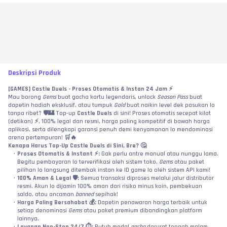
Deskripsi Produk
[GAMES] Castle Duels - Proses Otomatis & Instan 24 Jam ⚡
Mau borong 
Gems
 buat gacha kartu legendaris, unlock 
Season Pass
 buat 
dapetin hadiah eksklusif, atau tumpuk 
Gold
 buat naikin level dek pasukan lo 
tanpa ribet? 🛡️🏰 Top-up 
Castle Duels
 di sini! Proses otomatis secepat kilat 
(detikan) ⚡, 100% legal dan resmi, harga paling kompetitif di bawah harga 
aplikasi, serta dilengkapi garansi penuh demi kenyamanan lo mendominasi 
arena pertempuran! 🛒🔥
Kenapa Harus Top-Up Castle Duels di Sini, Bre? 🤔
Proses Otomatis & Instant ⚡:
 Gak perlu antre manual atau nunggu lama. 
Begitu pembayaran lo terverifikasi oleh sistem toko, 
Gems
 atau paket 
pilihan lo langsung ditembak instan ke ID game lo oleh sistem API kami!
100% Aman & Legal 🛡️:
 Semua transaksi diproses melalui jalur distributor 
resmi. Akun lo dijamin 100% aman dari risiko minus koin, pembekuan 
saldo, atau ancaman 
banned
 sepihak!
Harga Paling Bersahabat 💰:
 Dapetin penawaran harga terbaik untuk 
setiap denominasi 
Gems
 atau paket premium dibandingkan platform 
lainnya.
Layanan Non-Stop 24/7 ⏱️:
 Butuh modal 
gacha
 darurat tengah malam 