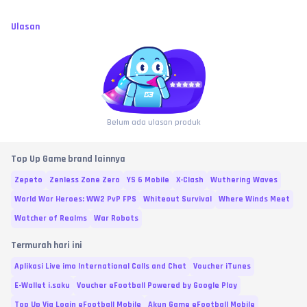
Ulasan
Belum ada ulasan produk
Top Up Game brand lainnya
Zepeto
Zenless Zone Zero
YS 6 Mobile
X-Clash
Wuthering Waves
World War Heroes: WW2 PvP FPS
Whiteout Survival
Where Winds Meet
Watcher of Realms
War Robots
Termurah hari ini
Aplikasi Live imo International Calls and Chat
Voucher iTunes
E-Wallet i.saku
Voucher eFootball Powered by Google Play
Top Up Via Login eFootball Mobile
Akun Game eFootball Mobile