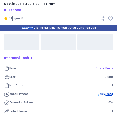
Castle Duels
400 + 40 Platinum
Rp
876.500
0
Terjual
0
Dikirim maksimal 10 menit atau uang kembali
Informasi Produk
Brand
Castle Duels
Stok
6.000
Min. Order
1
Waktu Proses
Transaksi Sukses
0
%
Total Ulasan
1