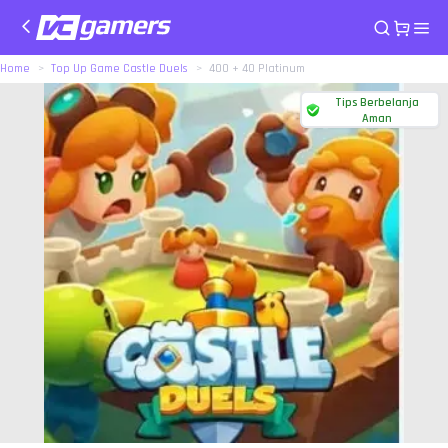
Home
Top Up Game Castle Duels
400 + 40 Platinum
Tips Berbelanja
Aman