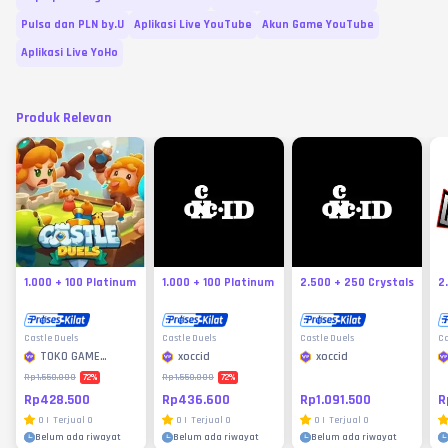
Pulsa dan PLN by.U
Aplikasi Live YouTube
Akun Game YouTube
Aplikasi Live YoHo
Produk Relevan
1.000 + 100 Platinum
1.000 + 100 Platinum
2.500 + 250 Crystals
2
Castle Duels
Castle Duels
Castle Duels
Ca
TOKO GAME
xoccid
xoccid
MURAH
72
%
72
%
Rp1.550.000
Rp1.550.000
Rp428.500
Rp436.600
Rp1.091.500
R
0
|
Terjual
0
0
|
Terjual
0
0
|
Terjual
0
Belum ada riwayat
Belum ada riwayat
Belum ada riwayat