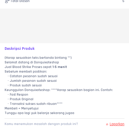
Total Ulasan
5
Deskripsi Produk
(Harap sesuaikan teks bertanda bintang **)
Selamat datang di Donquixoteshop
Jual Blood Strike Proses cepat 
1-5 menit
Sebelum membeli pastikan:
Catatan pesanan sudah sesuai
Jumlah pesanan sudah sesuai
Produk sudah sesuai
Keunggulan Donquixoteshop: ****Harap sesuaikan bagian ini. Contoh:
Fast Respon
Produk Original
Transaksi sukses sudah ribuan****
Membeli = Menyetujui
Tunggu apa lagi yuk belanja sekarang jugaa
Laporkan
Kamu menemukan masalah dengan produk ini?