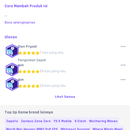
Cara Membeli Produk ini
...
Baca selengkapnya
Ulasan
Dion Priyadi
7 hari yang lalu
Pengiriman Cepat
Ipin
24 hari yang lalu
Ipin
24 hari yang lalu
Lihat Semua
Top Up Game brand lainnya
Zepeto
Zenless Zone Zero
YS 6 Mobile
X-Clash
Wuthering Waves
World War Heroes: WW2 PvP FPS
Whiteout Survival
Where Winds Meet