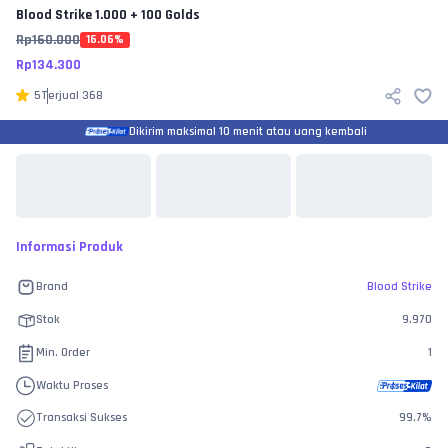
Blood Strike
1.000 + 100 Golds
Rp
160.000
16.06
%
Rp
134.300
5
Terjual
368
Dikirim maksimal 10 menit atau uang kembali
Informasi Produk
Brand
Blood Strike
Stok
9.970
Min. Order
1
Waktu Proses
Transaksi Sukses
99.7
%