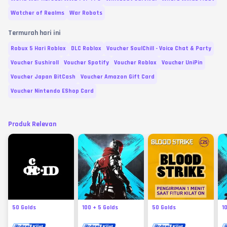
Watcher of Realms
War Robots
Termurah hari ini
Robux 5 Hari Roblox
DLC Roblox
Voucher SoulChill - Voice Chat & Party
Voucher Sushiroll
Voucher Spotify
Voucher Roblox
Voucher UniPin
Voucher Japan BitCash
Voucher Amazon Gift Card
Voucher Nintendo EShop Card
Produk Relevan
50 Golds
100 + 5 Golds
50 Golds
1