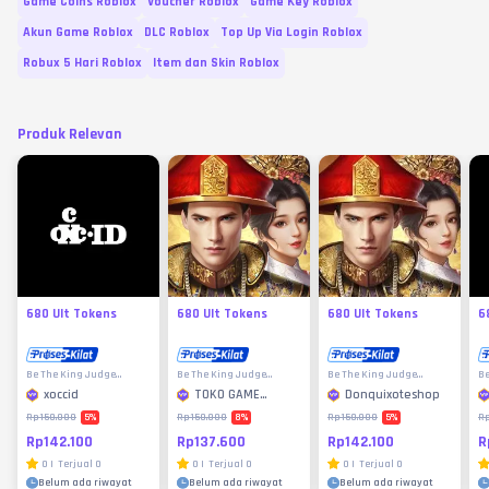
Game Coins Roblox
Voucher Roblox
Game Key Roblox
Akun Game Roblox
DLC Roblox
Top Up Via Login Roblox
Robux 5 Hari Roblox
Item dan Skin Roblox
Produk Relevan
680 Ult Tokens
680 Ult Tokens
680 Ult Tokens
6
Be The King Judge
Be The King Judge
Be The King Judge
Be
Destiny
Destiny
Destiny
De
xoccid
TOKO GAME
Donquixoteshop
MURAH
5
%
8
%
5
%
Rp150.000
Rp150.000
Rp150.000
R
Rp142.100
Rp137.600
Rp142.100
R
0
|
Terjual
0
0
|
Terjual
0
0
|
Terjual
0
Belum ada riwayat
Belum ada riwayat
Belum ada riwayat