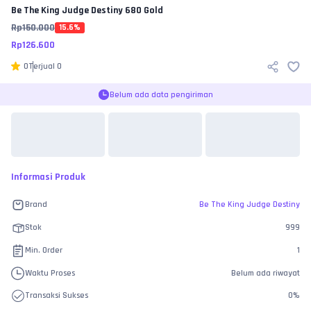
Be The King Judge Destiny
680 Gold
Rp
150.000
15.6
%
Rp
126.600
0
Terjual
0
Belum ada data pengiriman
Informasi Produk
Brand
Be The King Judge Destiny
Stok
999
Min. Order
1
Waktu Proses
Belum ada riwayat
Transaksi Sukses
0
%