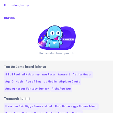
Baca selengkapnya
Ulasan
Belum ada ulasan produk
Top Up Game brand lainnya
8 Ball Pool
AFK Journey
Ace Racer
Acecraft
Aether Gazer
Age Of Magic
Age of Empires Mobile
Airplane Chefs
Among Heroes Fantasy Samkok
ArcheAge War
Termurah hari ini
Item dan Skin Higgs Games Island
Akun Game Higgs Games Island