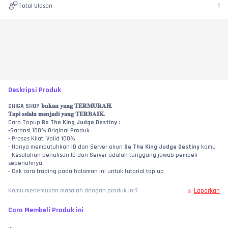
Total Ulasan
1
Deskripsi Produk
CHIGA SHOP
 𝐛𝐮𝐤𝐚𝐧 𝐲𝐚𝐧𝐠 𝐓𝐄𝐑𝐌𝐔𝐑𝐀𝐇.
𝐓𝐚𝐩𝐢 𝐬𝐞𝐥𝐚𝐥𝐮 𝐦𝐞𝐧𝐣𝐚𝐝𝐢 𝐲𝐚𝐧𝐠 𝐓𝐄𝐑𝐁𝐀𝐈𝐊.
Cara Topup 
Be The King Judge Destiny
 :
-Garansi 100% Original Produk
- Proses Kilat, Valid 100%
- Hanya membutuhkan ID dan Server akun 
Be The King Judge Destiny
 kamu
- Kesalahan penulisan ID dan Server adalah tanggung jawab pembeli 
sepenuhnya
- Cek cara trading pada halaman ini untuk tutorial top up
Laporkan
Kamu menemukan masalah dengan produk ini?
Cara Membeli Produk ini
...