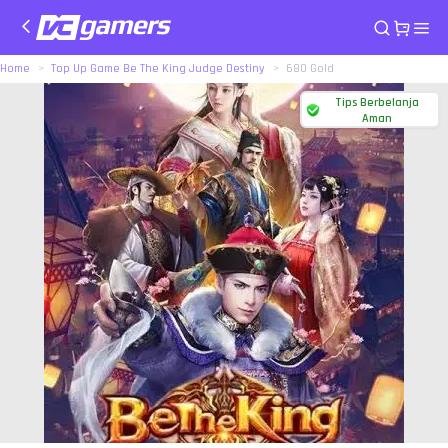
Home
Top Up Game Be The King Judge Destiny
680 Gold
Tips Berbelanja
Aman