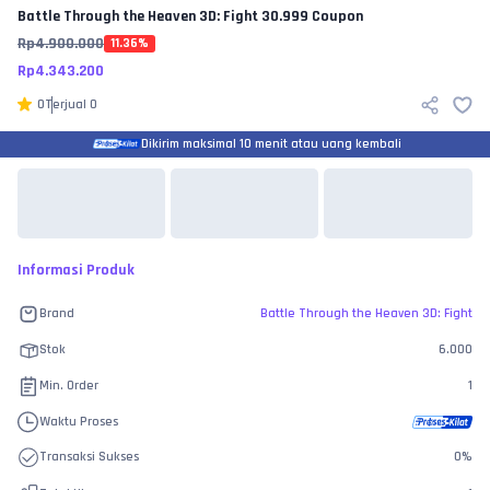
Battle Through the Heaven 3D: Fight
30.999 Coupon
Rp
4.900.000
11.36
%
Rp
4.343.200
0
Terjual
0
Dikirim maksimal 10 menit atau uang kembali
Informasi Produk
Brand
Battle Through the Heaven 3D: Fight
Stok
6.000
Min. Order
1
Waktu Proses
Transaksi Sukses
0
%