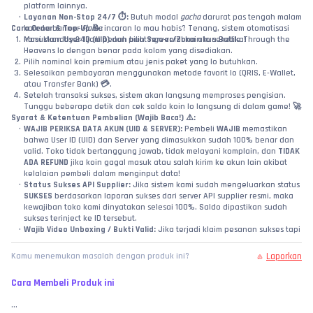
platform lainnya.
Layanan Non-Stop 24/7 ⏱️:
 Butuh modal 
gacha
 darurat pas tengah malam 
Cara Order & Top-Up 📝:
karena banner 
Flame
 incaran lo mau habis? Tenang, sistem otomatisasi 
Masukkan 
kami standby 24 jam penuh buat nge-refill koin lo seketika!
User ID (UID)
 dan pilih 
Server/Zona
 akun Battle Through the 
Heavens lo dengan benar pada kolom yang disediakan.
Pilih nominal koin premium atau jenis paket yang lo butuhkan.
Selesaikan pembayaran menggunakan metode favorit lo (QRIS, E-Wallet, 
atau Transfer Bank) 💳.
Setelah transaksi sukses, sistem akan langsung memproses pengisian. 
Tunggu beberapa detik dan cek saldo koin lo langsung di dalam game! 🚀
Syarat & Ketentuan Pembelian (Wajib Baca!) ⚠️:
WAJIB PERIKSA DATA AKUN (UID & SERVER):
 Pembeli 
WAJIB
 memastikan 
bahwa User ID (UID) dan Server yang dimasukkan sudah 100% benar dan 
valid. Toko tidak bertanggung jawab, tidak melayani komplain, dan 
TIDAK 
ADA REFUND
 jika koin gagal masuk atau salah kirim ke akun lain akibat 
kelalaian pembeli dalam menginput data!
Status Sukses API Supplier:
 Jika sistem kami sudah mengeluarkan status 
SUKSES
 berdasarkan laporan sukses dari server API supplier resmi, maka 
kewajiban toko kami dinyatakan selesai 100%. Saldo dipastikan sudah 
sukses terinject ke ID tersebut.
Wajib Video Unboxing / Bukti Valid:
 Jika terjadi klaim pesanan sukses tapi 
koin belum bertambah, pembeli wajib melampirkan video tanpa potong 
(
no-cut/no-edit
) yang memperlihatkan riwayat transaksi di web toko, detail 
Laporkan
Kamu menemukan masalah dengan produk ini?
ID yang diinput, hingga pengecekan langsung ke menu profil saldo koin 
di dalam game Battle Through the Heavens sebagai bukti valid investigasi.
Cara Membeli Produk ini
MEMBELI SAMA DENGAN MENYETUJUI:
 Dengan melakukan transaksi dan 
pembayaran di toko ini, pembeli dianggap telah membaca, memahami, 
...
dan 
MENYETUJUI
 seluruh syarat, ketentuan, serta batas garansi yang 