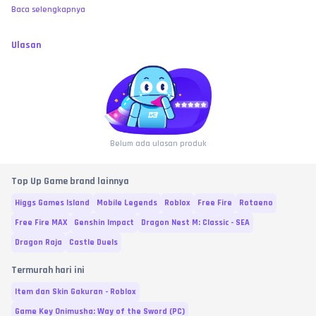
berlaku di atas. No refund atas kesalahan murni user, bre! 🧐
Baca selengkapnya
Ulasan
Belum ada ulasan produk
Top Up Game brand lainnya
Higgs Games Island
Mobile Legends
Roblox
Free Fire
Rotaeno
Free Fire MAX
Genshin Impact
Dragon Nest M: Classic - SEA
Dragon Raja
Castle Duels
Termurah hari ini
Item dan Skin Gakuran - Roblox
Game Key Onimusha: Way of the Sword (PC)