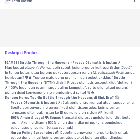
Total Ulasan
1
Deskripsi Produk
[GAMES] Battle Through the Heavens - Proses Otomatis & Instan ⚡
Mau kuasai 
Heavenly Flames
 lebih cepat, kejar progres kultivasi 
Qi
 dan 
Dou Qi
lo tanpa batas, atau borong paket terobosan ranah (
Breakthrough Pack
) tanpa 
hambatan? 🛡️🔥 Top-up mata uang premium dan paket eksklusif 
Battle 
Through the Heavens (BTTH)
 di sini! Proses otomatis secepat kilat (detikan) 
⚡, 100% legal dan resmi, harga paling kompetitif, serta dilengkapi garansi 
penuh demi kenyamanan lo mendominasi sekte! 🛒🔥
Kenapa Harus Top-Up Battle Through the Heavens di Sini, Bre? 🤔
Proses Otomatis & Instant ⚡:
 Gak perlu antre manual atau nunggu lama. 
Begitu pembayaran lo terverifikasi oleh sistem toko, koin premium 
langsung ditembak instan ke ID game lo oleh sistem API kami!
100% Aman & Legal 🛡️:
 Semua transaksi diproses melalui jalur distributor 
resmi. Akun lo dijamin 100% aman dari risiko minus koin, pembekuan 
saldo, atau ancaman 
banned
 sepihak!
Harga Paling Bersahabat 💰:
 Dapetin penawaran harga terbaik untuk 
setiap denominasi koin premium atau paket bulanan dibandingkan 