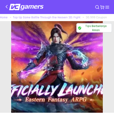
Home
Top Up Game Battle Through the Heaven 3D: Fight
30.999 Coupon
Tips Berbelanja
Aman