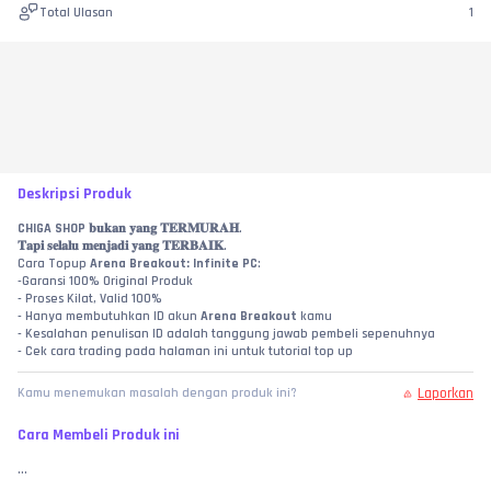
Total Ulasan
1
Deskripsi Produk
CHIGA SHOP
 𝐛𝐮𝐤𝐚𝐧 𝐲𝐚𝐧𝐠 𝐓𝐄𝐑𝐌𝐔𝐑𝐀𝐇.
𝐓𝐚𝐩𝐢 𝐬𝐞𝐥𝐚𝐥𝐮 𝐦𝐞𝐧𝐣𝐚𝐝𝐢 𝐲𝐚𝐧𝐠 𝐓𝐄𝐑𝐁𝐀𝐈𝐊.
Cara Topup 
Arena Breakout:
Infinite PC
:
-Garansi 100% Original Produk
- Proses Kilat, Valid 100%
- Hanya membutuhkan ID akun
 Arena Breakout
 kamu
- Kesalahan penulisan ID adalah tanggung jawab pembeli sepenuhnya
- Cek cara trading pada halaman ini untuk tutorial top up
Laporkan
Kamu menemukan masalah dengan produk ini?
Cara Membeli Produk ini
...