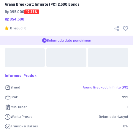
Arena Breakout: Infinite (PC)
2.500 Bonds
Rp
395.000
10.25
%
Rp
354.500
0
Terjual
0
Belum ada data pengiriman
Informasi Produk
Brand
Arena Breakout: Infinite (PC)
Stok
999
Min. Order
1
Waktu Proses
Belum ada riwayat
Transaksi Sukses
0
%