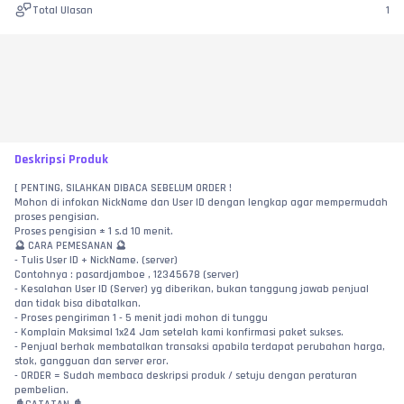
Total Ulasan
1
Deskripsi Produk
[ PENTING, SILAHKAN DIBACA SEBELUM ORDER !
Mohon di infokan NickName dan User ID dengan lengkap agar mempermudah 
proses pengisian.
Proses pengisian ± 1 s.d 10 menit.
🔮 CARA PEMESANAN 🔮
- Tulis User ID + NickName. (server)
Contohnya : pasardjamboe , 12345678 (server)
- Kesalahan User ID (Server) yg diberikan, bukan tanggung jawab penjual 
dan tidak bisa dibatalkan.
- Proses pengiriman 1 - 5 menit jadi mohon di tunggu
- Komplain Maksimal 1x24 Jam setelah kami konfirmasi paket sukses.
- Penjual berhak membatalkan transaksi apabila terdapat perubahan harga, 
stok, gangguan dan server eror.
- ORDER = Sudah membaca deskripsi produk / setuju dengan peraturan 
pembelian.