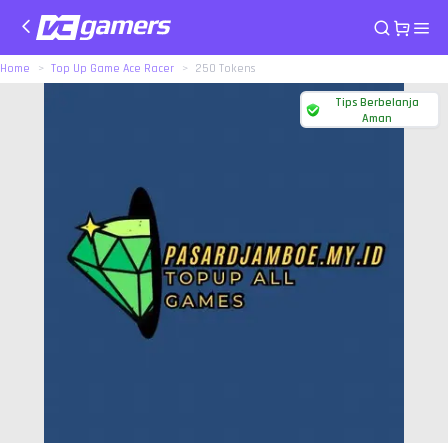
Home
Top Up Game Ace Racer
250 Tokens
Tips Berbelanja
Aman