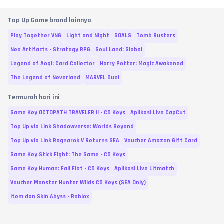
Top Up Game brand lainnya
Play Together VNG
Light and Night
GOALS
Tomb Busters
Neo Artifacts - Strategy RPG
Soul Land: Global
Legend of Aoqi: Card Collector
Harry Potter: Magic Awakened
The Legend of Neverland
MARVEL Duel
Termurah hari ini
Game Key OCTOPATH TRAVELER II - CD Keys
Aplikasi Live CapCut
Top Up via Link Shadowverse: Worlds Beyond
Top Up via Link Ragnarok V Returns SEA
Voucher Amazon Gift Card
Game Key Stick Fight: The Game - CD Keys
Game Key Human: Fall Flat - CD Keys
Aplikasi Live Litmatch
Voucher Monster Hunter Wilds CD Keys (SEA Only)
Item dan Skin Abyss - Roblox