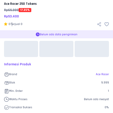
Ace Racer
250 Tokens
Rp
65.000
17.85
%
Rp
53.400
0
Terjual
0
Belum ada data pengiriman
Informasi Produk
Brand
Ace Racer
Stok
9.999
Min. Order
1
Waktu Proses
Belum ada riwayat
Transaksi Sukses
0
%