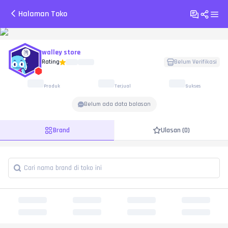
Halaman Toko
walley store
Rating
Belum Verifikasi
Produk
Terjual
Sukses
Belum ada data balasan
Brand
Ulasan (0)