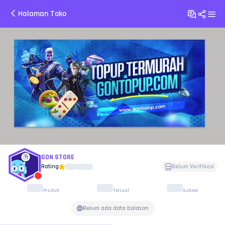
Halaman Toko
GON STORE
Rating
Belum Verifikasi
Produk
Terjual
Sukses
Belum ada data balasan