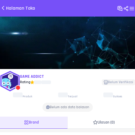
Halaman Toko
GAME ADDICT
Rating
Belum Verifikasi
Produk
Terjual
Sukses
Belum ada data balasan
Brand
Ulasan (0)