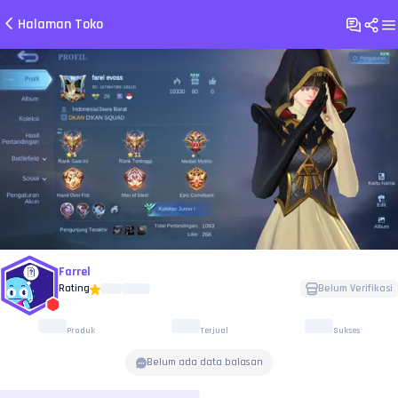
Halaman Toko
Farrel
Rating
Belum Verifikasi
Produk
Terjual
Sukses
Belum ada data balasan