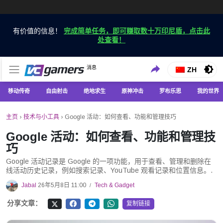
有价值的信息！
完成简单任务，即可赚取数十万印尼盾，点击此
处查看！
仅在 VCGamers 获取最新的游戏新闻
消息
VC游戏新闻
ZH
移动传奇
自由射击
绝地求生
原神冲击
罗布乐思
我的世界
主页
›
技术与小工具
›
Google 活动：如何查看、功能和管理技巧
Google 活动：如何查看、功能和管理技
巧
Google 活动记录是 Google 的一项功能，用于查看、管理和删除在
线活动历史记录，例如搜索记录、YouTube 观看记录和位置信息。.
Jabal
26年5月8日 11:00
Tech & Gadget
/
分享文章：
复制链接