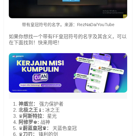
带有皇冠符号的名字。来源：RezNaDa/YouTube
如果你想找一个带有FF皇冠符号的名字及其含义，可以
在下面找到！快来用吧！
神盾亗：
强力保护者
北极之王
♝
:
冰之王
♛
阿斯特拉
：星光
阿修罗
♚
:
战神
♛
蔚蓝皇冠♛：
天蓝色皇冠
♛
刀刃：
锋利的剑