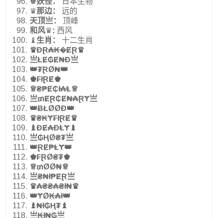
♚
妖怪：
日本生物
♛
那边：
远的
天顶亗：
顶峰
和风
♛
:
西风
♝
生肖：
十二生肖
♛ĐⱤ₳₭�ɆⱤ♛
亗ŁɆ₲Ɇ₦Đ亗
👑₮ⱤØ₦👑
♚₣łⱤɆ♚
♕₴₱Ɇ₵ł₳Ⱡ♕
亗₥ɆⱤ₵Ɇ₦₳ⱤɎ亗
👑ɃŁØØĐ👑
♛₴₭Ɏ₣łⱤɆ♛
♝ĐɆ₳ĐⱠɎ♝
亗₲ⱧØ₴₮亗
👑ⱤɆ₱ⱠɎ👑
♚₣ⱤØ₴₮♚
♕₥ØØ₦♕
亗₴₦ł₱ɆⱤ亗
♛₳₴₴₳₴ł₦♛
👑ɎØ₭₳ł👑
♝₦ł₲Ⱨ₮♝
亗₭ł₦₲亗