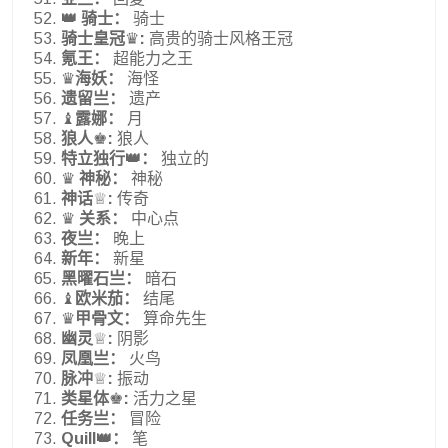
👑 骑士：
骑士
骑士皇冠
♛
:
高贵的骑士风格王冠
氪王：
超能力之王
♛
海妖：
海怪
遗留亗：
遗产
♝
露娜：
月
狼人
♚
:
狼人
特立独行👑：
独立的
♛
神秘：
神秘
神话
♕
:
传奇
♛
关系：
中心点
夜亗：
晚上
新年：
新星
黑曜石亗：
暗石
♝
欧米茄：
结尾
♛
甲骨文：
算命先生
幽灵
♕
:
阴影
凤凰亗：
火鸟
脉冲
♕
:
振动
类星体
♚
:
活力之星
任务亗：
冒险
Quill👑：
笔