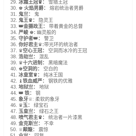
冰霜王冠♛：
雪猎王冠
♚
火焰男爵：
熔岩统治者男爵
鬼亗：
鬼
鬼王♛：
隐灵王
👑金摄政王：
带着黄金的总督
严峻
♚
:
幽灵般的
守护者👑：
警卫
你好君主
♛
:
带光环的统治者
♛
空心王冠：
空洞而冰冷的王冠
浩劫亗：
混乱
♛
十六进制：
黑暗魔法
♚
空洞的：
空白的
冰皇室♛：
纯冰王国
♝
铁血威严：
钢铁的优雅
地狱亗：
地狱
👑 铁：
钢
象牙
♕: 柔软的象牙
♛
玉：
绿宝石
玉皇亗：
绿石之王
喷气君主♛：
统治者一片漆黑
金克斯亗：
不幸
♕
颠簸：
震惊
业亗：
回复