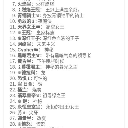
火焰亗
：火在燃烧
♝
烈焰王冠：
王冠上满是余烬。
青铜骑士
♛
:
身披青铜铠甲的骑士
勇敢的
♝
:
夜魔侠
天界女王👑：
高空女王
♛
王冠：
皇家标志
♛深红王子:
深红色血液的王子
网络亗：
未来主义
Cypher👑：
神秘
黑暗君主♛：
带有黑暗气息的领导者
黄昏亗：
下午晚些时候
♝
暮霭君主：
神秘的暮光之主
♛
德拉科：
龙
恐惧
♝
:
可怕的
亗 日食：
蚀
桶亗：
煤炭
翡翠皇帝
♛
:
祖母绿之王
♚
谜：
神秘
永恒皇室亗：
永恒的国王/女王
芳
♝
:
尖牙
通量亗：
改变
♛
愤怒：
愤怒