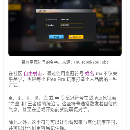
带有皇冠符号的名字。来源：HK Tebol/YouTube
在社区
自由射击
，通过使用皇冠符号
姓名
-mu 不仅关
乎美学，也是每个 Free Fire 玩家打造个人品牌的一种
方式。
♚、♝、♕、♛、亗 或 👑 等皇冠符号在战场上象征着
“力量”和“王者般的统治”。这些符号通常散发着自信的
气息，甚至在游戏开始前就能震慑对手。
除此之外，这个符号可以让你看起来与其他玩家不同，
并可以让他们更容易记住你。