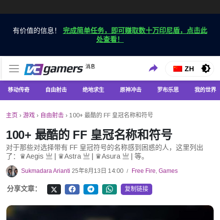
有价值的信息！
完成简单任务，即可赚取数十万印尼盾，点击此
处查看！
仅在 VCGamers 获取最新的游戏新闻
消息
VC游戏新闻
ZH
移动传奇
自由射击
绝地求生
原神冲击
罗布乐思
我的世界
主页
›
游戏
›
自由射击
›
100+ 最酷的 FF 皇冠名称和符号
100+ 最酷的 FF 皇冠名称和符号
对于那些对选择带有 FF 皇冠符号的名称感到困惑的人，这里列出
了：♛Aegis 亗 | ♛Astra 亗 | ♛Asura 亗 | 等。
Sukmadara Arianti
25年8月13日 14:00
Free Fire
,
Games
/
分享文章：
复制链接