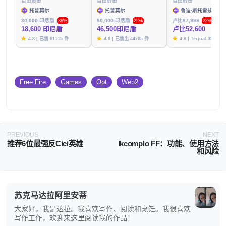
自由射击
自由射击
自由射击
托普莫尔
托普莫尔
鲁迪·斯托雷兹
30,000 印尼盾
60,000 印尼盾
卢比67,999
38%
22%
22%
18,600 印尼盾
46,500印尼盾
卢比52,600
4.8 | 已售 61115 件
4.8 | 已售出 44705 件
4.6 | Terjual 39787
Free Fire
Games
Opt
Web2
PREVIOUS
NEXT
推荐6位最强反Cici英雄
Ikcomplo FF：功能、使用方法
和风险
苏克马达拉阿里安蒂
大家好，我是达拉。我喜欢写作、阅读和烹饪。我很喜欢
写作工作，欢迎来这里阅读我的作品！