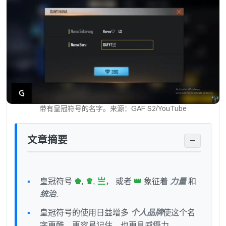
带有皇冠符号的名字。来源：GAF S2/YouTube
文章摘要
−
皇冠符号
♚
,
♛
,
亗
， 或者
👑
象征着
力量
和
统治
.
皇冠符号的使用日益增多
个人品牌
使这个名
字更酷、更容易记住，也更具威慑力。