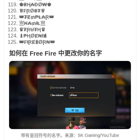
♚₴Ⱨ₳ĐØ₩♚
♕₣ⱤØ₴₮♕
👑₮Ɇ₥₱Ⱡ₳Ɽ👑
亗₭₳₥łⱠ亗
♛₮ⱤɄ₮Ⱨ♛
♝₱ⱧØɆ₦łӾ♝
👑₣łⱤɆ฿ØⱤ₦👑
如何在 Free Fire 中更改你的名字
带有皇冠符号的名字。来源：SK Gaming/YouTube