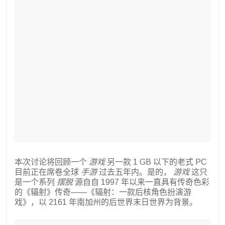
本次讨论将回顾一个
游戏
另一款 1 GB 以下的老式 PC
目前正在席卷全球
手游
过去五年内。是的，
游戏
这只
是一个系列
摆脱
源自自 1997 年以来一直具有传奇色彩
的《辐射》传奇——《辐射：一款后核角色扮演游
戏》，以 2161 年南加州的后世界末日世界为背景。