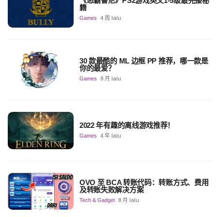
《恶霸鲁尼》PS2游戏英文1-5级最完整秘
籍
Games
4 周 lalu
30 款最酷的 ML 边框 PP 推荐，哪一款是
你的最爱？
Games
8 月 lalu
2022 年有趣的离线游戏推荐！
Games
4 年 lalu
OVO 至 BCA 转账代码：转账方式、费用
及转账失败解决方案
Tech & Gadget
8 月 lalu