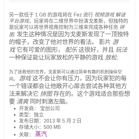
另一款低于 1 GB 的游戏将在 Fez 进行
视频游戏
解谜
平台游戏
，玩家将在二维世界中扮演戈麦斯，但独特的
是玩家可以将世界视角控制为三维来完成各种任务
拼
发生这种情况是因为戈麦斯发现了一顶独特
图
.
的帽子，改变了他对世界的看法。
影片
游
戏
它有可爱的图形，
配乐
这很好，并且
玩法
一种保证能让玩家放松的平静的游戏
放松
.
为了拯救他的世界，戈麦斯可以通过简单有趣的机制操纵空
游戏
这不会让你有压力，因为玩家犯的每
间。
一个错误都会让他敞开心扉去尝试各种其他方
法来解决它
拼图
存在的。这个游戏适合那些想
要
清爽
同时刺激左脑。
开发商： 宝创公司
类型：独立
发布日期：2013 年 5 月 2 日
存储大小：500 MB
蒸汽
关联：