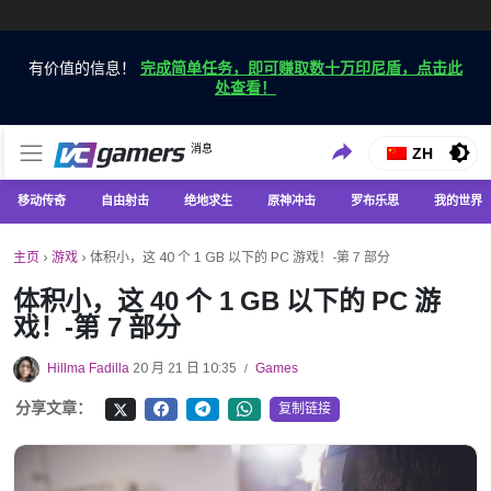
有价值的信息！
完成简单任务，即可赚取数十万印尼盾，点击此
处查看！
仅在 VCGamers 获取最新的游戏新闻
消息
VC游戏新闻
ZH
移动传奇
自由射击
绝地求生
原神冲击
罗布乐思
我的世界
主页
›
游戏
›
体积小，这 40 个 1 GB 以下的 PC 游戏！-第 7 部分
体积小，这 40 个 1 GB 以下的 PC 游
戏！-第 7 部分
Hillma Fadilla
20 月 21 日 10:35
Games
/
分享文章：
复制链接