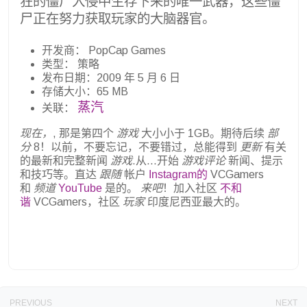
狂的僵尸入侵中生存下来的唯一武器，这些僵
尸正在努力获取玩家的大脑器官。
开发商： PopCap Games
类型： 策略
发布日期：2009 年 5 月 6 日
存储大小：65 MB
蒸汽
关联：
现在，
, 那是第四个
游戏
大小小于 1GB。期待后续
部
分
8！以前，不要忘记，不要错过，总能得到
更新
有关
的最新和完整新闻
游戏
.从...开始
游戏评论
新闻、提示
和技巧等。直达
跟随
帐户
Instagram的
VCGamers
和
频道
YouTube
是的。
来吧
！加入社区
不和
谐
VCGamers，社区
玩家
印度尼西亚最大的。
PREVIOUS
NEXT