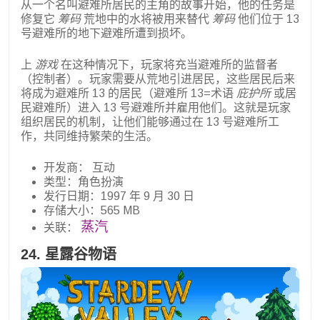
从一个名叫避难所居民的主角的故事开始，他的任务是
修复它
筹码
荒地中的水将被用来替代
筹码
他们位于 13
号避难所的地下避难所遭到损坏。
上
游戏
在这种情况下，玩家将充当避难所的监督者
（控制者）。玩家需要从荒地引进居民，这些居民后来
将成为避难所 13 的居民（避难所 13=术语
庇护所
或居
民避难所）进入 13 号避难所并雇用他们。这就是玩家
组织居民的机制，让他们能够通过在 13 号避难所工
作，共同维持繁荣的生活。
开发商： 互动
类型：角色扮演
发行日期：1997 年 9 月 30 日
存储大小：565 MB
蒸汽
关联：
24. 星露谷物语